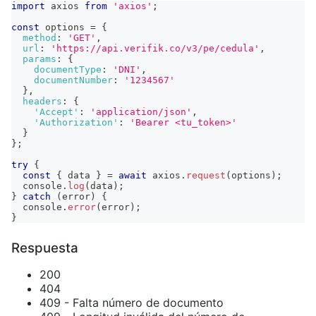
import
axios
from
'axios'
;
const
 options 
=
{
method
:
'GET'
,
url
:
'https://api.verifik.co/v3/pe/cedula'
,
params
:
{
documentType
:
'DNI'
,
documentNumber
:
'1234567'
}
,
headers
:
{
'Accept'
:
'application/json'
,
'Authorization'
:
'Bearer <tu_token>'
}
}
;
try
{
const
{
 data 
}
=
await
 axios
.
request
(
options
)
;
console
.
log
(
data
)
;
}
catch
(
error
)
{
console
.
error
(
error
)
;
}
Respuesta
200
404
409 - Falta número de documento