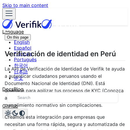
Skip to main content
Language
On this page
English
Español
Verificación de identidad en Perú
Français
Português
한국어
La API de Verificación de Identidad de Verifik te ayuda
日本語
a autenticar ciudadanos peruanos usando el
中文
Documento Nacional de Identidad (DNI). Está
Docs
Blog
diseñada para agilizar tus procesos de KYC (Conozca
a su Cliente), prevenir fraudes y asegurar el
cumplimiento normativo sin complicaciones.
GitHub
Creamos esta integración para empresas que
necesitan una forma rápida, segura y automatizada de