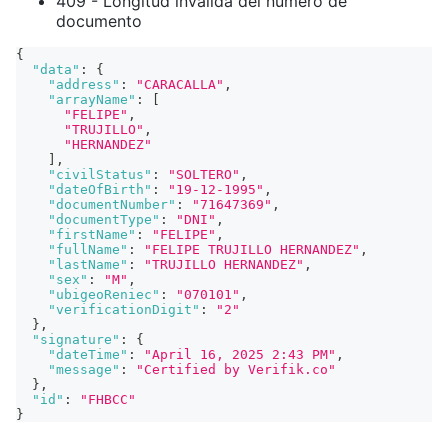
409 - Longitud inválida del número de
documento
{
"data"
:
{
"address"
:
"CARACALLA"
,
"arrayName"
:
[
"FELIPE"
,
"TRUJILLO"
,
"HERNANDEZ"
]
,
"civilStatus"
:
"SOLTERO"
,
"dateOfBirth"
:
"19-12-1995"
,
"documentNumber"
:
"71647369"
,
"documentType"
:
"DNI"
,
"firstName"
:
"FELIPE"
,
"fullName"
:
"FELIPE TRUJILLO HERNANDEZ"
,
"lastName"
:
"TRUJILLO HERNANDEZ"
,
"sex"
:
"M"
,
"ubigeoReniec"
:
"070101"
,
"verificationDigit"
:
"2"
}
,
"signature"
:
{
"dateTime"
:
"April 16, 2025 2:43 PM"
,
"message"
:
"Certified by Verifik.co"
}
,
"id"
:
"FHBCC"
}