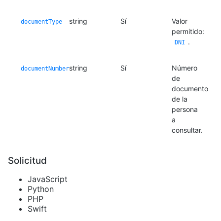
string
Sí
Valor
documentType
permitido:
.
DNI
string
Sí
Número
documentNumber
de
documento
de la
persona
a
consultar.
Solicitud
JavaScript
Python
PHP
Swift