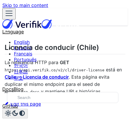
Skip to main content
Language
English
Licencia de conducir (Chile)
Español
Français
Português
La referencia HTTP para
GET
한국어
está en
https://api.verifik.co/v2/cl/driver-license
日本語
Chile — Licencia de conducir
. Esta página evita
中文
duplicar el mismo endpoint para el seed de
Docs
Blog
y mantiene URLs históricas.
AppFeature.docs
Edit this page
GitHub