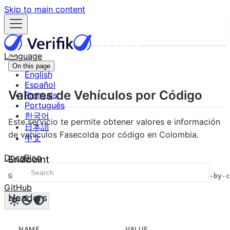
Skip to main content
Language
On this page
English
Español
Valores de Vehículos por Código
Français
Português
한국어
Este servicio te permite obtener valores e información
日本語
de vehículos Fasecolda por código en Colombia.
中文
Docs
Blog
Endpoint
GET https://api.verifik.co/v2/co/fasecolda/values-by-c
GitHub
Headers
NAME
VALUE