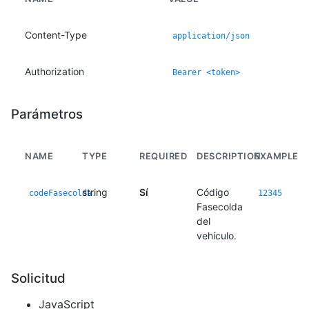
Content-Type
application/json
Authorization
Bearer <token>
Parámetros
NAME
TYPE
REQUIRED
DESCRIPTION
EXAMPLE
string
Sí
Código
codeFasecolda
12345
Fasecolda
del
vehículo.
Solicitud
JavaScript