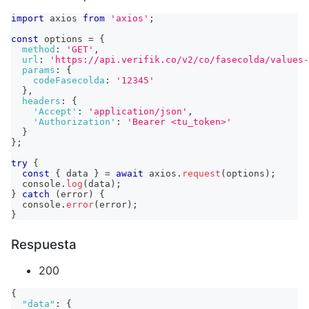
import
axios
from
'axios'
;
const
 options 
=
{
method
:
'GET'
,
url
:
'https://api.verifik.co/v2/co/fasecolda/values-
params
:
{
codeFasecolda
:
'12345'
}
,
headers
:
{
'Accept'
:
'application/json'
,
'Authorization'
:
'Bearer <tu_token>'
}
}
;
try
{
const
{
 data 
}
=
await
 axios
.
request
(
options
)
;
console
.
log
(
data
)
;
}
catch
(
error
)
{
console
.
error
(
error
)
;
}
Respuesta
200
{
"data"
:
{