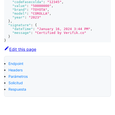
"codeFasecolda"
:
"12345"
,
"value"
:
"50000000"
,
"brand"
:
"TOYOTA"
,
"model"
:
"COROLLA"
,
"year"
:
"2023"
}
,
"signature"
:
{
"dateTime"
:
"January 16, 2024 3:44 PM"
,
"message"
:
"Certified by Verifik.co"
}
}
Edit this page
Endpoint
Headers
Parámetros
Solicitud
Respuesta