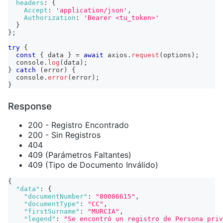
headers
:
{
Accept
:
'application/json'
,
Authorization
:
'Bearer <tu_token>'
}
}
;
try
{
const
{
 data 
}
=
await
 axios
.
request
(
options
)
;
console
.
log
(
data
)
;
}
catch
(
error
)
{
console
.
error
(
error
)
;
}
Response
200 - Registro Encontrado
200 - Sin Registros
404
409 (Parámetros Faltantes)
409 (Tipo de Documento Inválido)
{
"data"
:
{
"documentNumber"
:
"80086615"
,
"documentType"
:
"CC"
,
"firstSurname"
:
"MURCIA"
,
"legend"
:
"Se encontró un registro de Persona priv