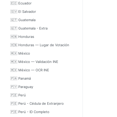
🇪🇨 Ecuador
🇸🇻 El Salvador
🇬🇹 Guatemala
🇬🇹 Guatemala - Extra
🇭🇳 Honduras
🇭🇳 Honduras — Lugar de Votación
🇲🇽 México
🇲🇽 México — Validación INE
🇲🇽 México — OCR INE
🇵🇦 Panamá
🇵🇾 Paraguay
🇵🇪 Perú
🇵🇪 Perú - Cédula de Extranjero
🇵🇪 Perú - ID Completo