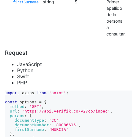
string
Sí
Primer
firstSurname
apellido
de la
persona
a
consultar.
Request
JavaScript
Python
Swift
PHP
import
axios
from
'axios'
;
const
 options 
=
{
method
:
'GET'
,
url
:
'https://api.verifik.co/v2/co/inpec'
,
params
:
{
documentType
:
'CC'
,
documentNumber
:
'80086615'
,
firstSurname
:
'MURCIA'
}
,