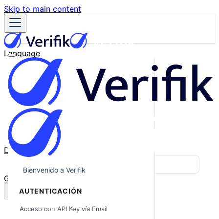
Skip to main content
Language
English
Español
Français
Português
한국어
日本語
中文
Docs
Blog
Bienvenido a Verifik
GitHub
AUTENTICACIÓN
Acceso con API Key vía Email