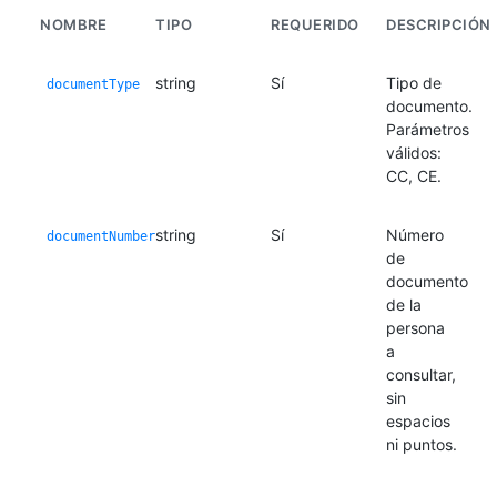
NOMBRE
TIPO
REQUERIDO
DESCRIPCIÓN
string
Sí
Tipo de
documentType
documento.
Parámetros
válidos:
CC, CE.
string
Sí
Número
documentNumber
de
documento
de la
persona
a
consultar,
sin
espacios
ni puntos.