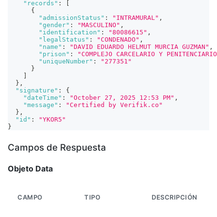
"records"
:
[
{
"admissionStatus"
:
"INTRAMURAL"
,
"gender"
:
"MASCULINO"
,
"identification"
:
"80086615"
,
"legalStatus"
:
"CONDENADO"
,
"name"
:
"DAVID EDUARDO HELMUT MURCIA GUZMAN"
,
"prison"
:
"COMPLEJO CARCELARIO Y PENITENCIARIO
"uniqueNumber"
:
"277351"
}
]
}
,
"signature"
:
{
"dateTime"
:
"October 27, 2025 12:53 PM"
,
"message"
:
"Certified by Verifik.co"
}
,
"id"
:
"YKOR5"
}
Campos de Respuesta
Objeto Data
CAMPO
TIPO
DESCRIPCIÓN