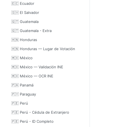
🇪🇨 Ecuador
🇸🇻 El Salvador
🇬🇹 Guatemala
🇬🇹 Guatemala - Extra
🇭🇳 Honduras
🇭🇳 Honduras — Lugar de Votación
🇲🇽 México
🇲🇽 México — Validación INE
🇲🇽 México — OCR INE
🇵🇦 Panamá
🇵🇾 Paraguay
🇵🇪 Perú
🇵🇪 Perú - Cédula de Extranjero
🇵🇪 Perú - ID Completo