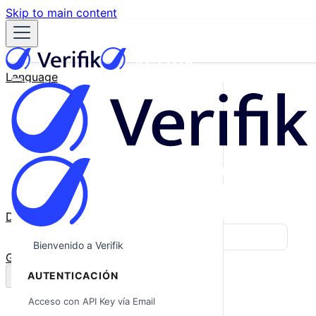
Skip to main content
Language
English
Español
Français
Português
한국어
日本語
中文
Docs
Blog
Bienvenido a Verifik
GitHub
AUTENTICACIÓN
Acceso con API Key vía Email