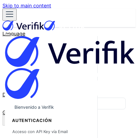
Skip to main content
Language
English
Español
Français
Português
한국어
日本語
中文
Docs
Blog
Bienvenido a Verifik
GitHub
AUTENTICACIÓN
Acceso con API Key vía Email