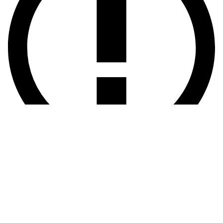
info
Para consultar la lista completa de
Tipos de
Documento
soportados y sus parámetros obligatorios
específicos, visita la guía de
Tipos de Documento
.