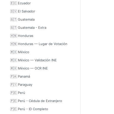
🇪🇨 Ecuador
🇸🇻 El Salvador
🇬🇹 Guatemala
🇬🇹 Guatemala - Extra
🇭🇳 Honduras
🇭🇳 Honduras — Lugar de Votación
🇲🇽 México
🇲🇽 México — Validación INE
🇲🇽 México — OCR INE
🇵🇦 Panamá
🇵🇾 Paraguay
🇵🇪 Perú
🇵🇪 Perú - Cédula de Extranjero
🇵🇪 Perú - ID Completo