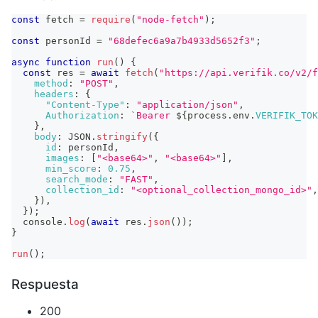
const
 fetch 
=
require
(
"node-fetch"
)
;
const
 personId 
=
"68defec6a9a7b4933d5652f3"
;
async
function
run
(
)
{
const
 res 
=
await
fetch
(
"https://api.verifik.co/v2/f
method
:
"POST"
,
headers
:
{
"Content-Type"
:
"application/json"
,
Authorization
:
`
Bearer 
${
process
.
env
.
VERIFIK_TOK
}
,
body
:
JSON
.
stringify
(
{
id
:
 personId
,
images
:
[
"<base64>"
,
"<base64>"
]
,
min_score
:
0.75
,
search_mode
:
"FAST"
,
collection_id
:
"<optional_collection_mongo_id>"
,
}
)
,
}
)
;
console
.
log
(
await
 res
.
json
(
)
)
;
}
run
(
)
;
Respuesta
200