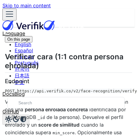
Skip to main content
Language
On this page
English
Español
Verificar cara (1:1 contra persona
Français
Português
enrolada)
한국어
日本語
Endpoint
中文
POST https://api.verifik.co/v2/face-recognition/verify
Docs
Blog
Verifica que una o más imágenes de rostro coincidan
con una
persona enrolada concreta
identificada por
GitHub
(MongoDB
de la persona). Devuelve el perfil
id
_id
enrolado y un
score de similitud
cuando la
coincidencia supera
. Opcionalmente usa
min_score