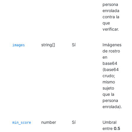
persona
enrolada
contra la
que
verificar.
string[]
Sí
Imágenes
images
de rostro
en
base64
(base64
crudo;
mismo
sujeto
que la
persona
enrolada).
number
Sí
Umbral
min_score
entre
0.5