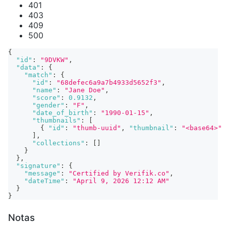
401
403
409
500
{
"id"
:
"9DVKW"
,
"data"
:
{
"match"
:
{
"id"
:
"68defec6a9a7b4933d5652f3"
,
"name"
:
"Jane Doe"
,
"score"
:
0.9132
,
"gender"
:
"F"
,
"date_of_birth"
:
"1990-01-15"
,
"thumbnails"
:
[
{
"id"
:
"thumb-uuid"
,
"thumbnail"
:
"<base64>"
]
,
"collections"
:
[
]
}
}
,
"signature"
:
{
"message"
:
"Certified by Verifik.co"
,
"dateTime"
:
"April 9, 2026 12:12 AM"
}
}
Notas