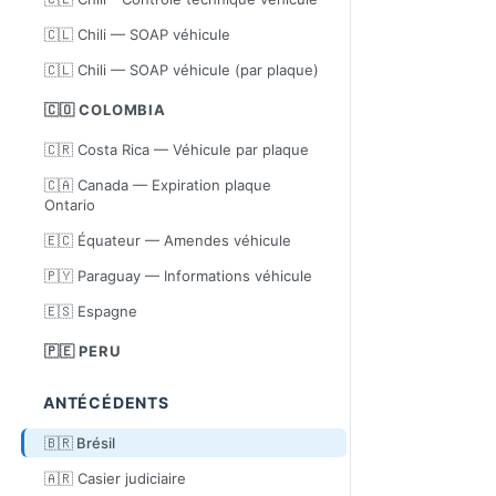
🇨🇱 Chili — SOAP véhicule
🇨🇱 Chili — SOAP véhicule (par plaque)
🇨🇴 COLOMBIA
🇨🇷 Costa Rica — Véhicule par plaque
🇨🇦 Canada — Expiration plaque
Ontario
🇪🇨 Équateur — Amendes véhicule
🇵🇾 Paraguay — Informations véhicule
🇪🇸 Espagne
🇵🇪 PERU
ANTÉCÉDENTS
🇧🇷 Brésil
🇦🇷 Casier judiciaire