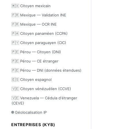
🇲🇽 Citoyen mexicain
🇫🇷 Mexique — Validation INE
🇫🇷 Mexique — OCR INE
🇵🇦 Citoyen panaméen (CCPA)
🇵🇾 Citoyen paraguayen (CIC)
🇵🇪 Pérou — Citoyen (DNI)
🇵🇪 Pérou — CE étranger
🇵🇪 Pérou — DNI (données étendues)
🇪🇸 Citoyen espagnol
🇻🇪 Citoyen vénézuélien (CCVE)
🇻🇪 Venezuela — Cédula d'étranger
(CEVE)
🌐 Géolocalisation IP
ENTREPRISES (KYB)