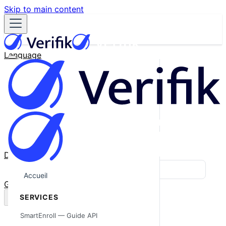
Skip to main content
Language
English
Español
Français
Português
한국어
日本語
中文
Docs
Blog
Accueil
GitHub
SERVICES
SmartEnroll — Guide API