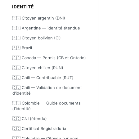
IDENTITÉ
🇦🇷 Citoyen argentin (DNI)
🇦🇷 Argentine — identité étendue
🇧🇴 Citoyen bolivien (CI)
🇧🇷 Brazil
🇨🇦 Canada — Permis (CB et Ontario)
🇨🇱 Citoyen chilien (RUN)
🇨🇱 Chili — Contribuable (RUT)
🇨🇱 Chili — Validation de document
d'identité
🇨🇴 Colombie — Guide documents
d'identité
🇨🇴 CNI (étendu)
🇨🇴 Certificat Registraduría
🇨🇴 Colombie — Citoyen par nom