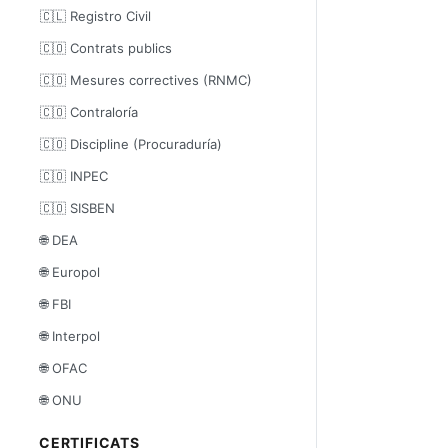
🇨🇱 Registro Civil
🇨🇴 Contrats publics
🇨🇴 Mesures correctives (RNMC)
🇨🇴 Contraloría
🇨🇴 Discipline (Procuraduría)
🇨🇴 INPEC
🇨🇴 SISBEN
🌐 DEA
🌐 Europol
🌐 FBI
🌐 Interpol
🌐 OFAC
🌐 ONU
CERTIFICATS