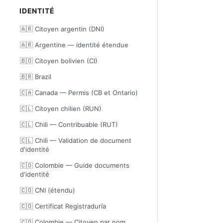
IDENTITÉ
🇦🇷 Citoyen argentin (DNI)
🇦🇷 Argentine — identité étendue
🇧🇴 Citoyen bolivien (CI)
🇧🇷 Brazil
🇨🇦 Canada — Permis (CB et Ontario)
🇨🇱 Citoyen chilien (RUN)
🇨🇱 Chili — Contribuable (RUT)
🇨🇱 Chili — Validation de document
d'identité
🇨🇴 Colombie — Guide documents
d'identité
🇨🇴 CNI (étendu)
🇨🇴 Certificat Registraduría
🇨🇴 Colombie — Citoyen par nom