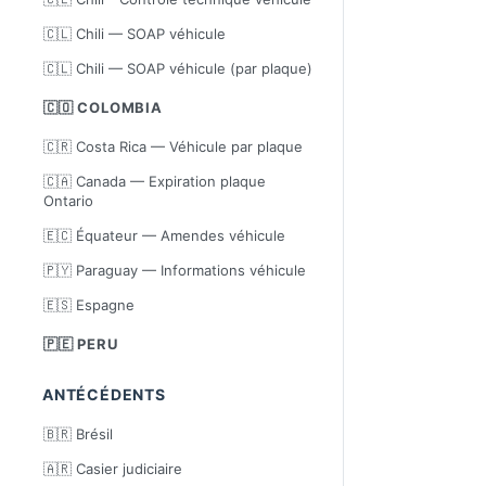
🇨🇱 Chili — SOAP véhicule
🇨🇱 Chili — SOAP véhicule (par plaque)
🇨🇴 COLOMBIA
🇨🇷 Costa Rica — Véhicule par plaque
🇨🇦 Canada — Expiration plaque
Ontario
🇪🇨 Équateur — Amendes véhicule
🇵🇾 Paraguay — Informations véhicule
🇪🇸 Espagne
🇵🇪 PERU
ANTÉCÉDENTS
🇧🇷 Brésil
🇦🇷 Casier judiciaire