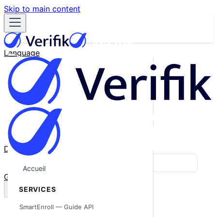
Skip to main content
Language
English
Español
Français
Português
한국어
日本語
中文
Docs
Blog
Accueil
GitHub
SERVICES
SmartEnroll — Guide API