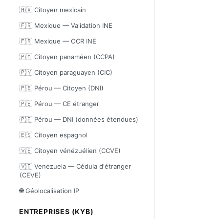
🇲🇽 Citoyen mexicain
🇫🇷 Mexique — Validation INE
🇫🇷 Mexique — OCR INE
🇵🇦 Citoyen panaméen (CCPA)
🇵🇾 Citoyen paraguayen (CIC)
🇵🇪 Pérou — Citoyen (DNI)
🇵🇪 Pérou — CE étranger
🇵🇪 Pérou — DNI (données étendues)
🇪🇸 Citoyen espagnol
🇻🇪 Citoyen vénézuélien (CCVE)
🇻🇪 Venezuela — Cédula d'étranger
(CEVE)
🌐 Géolocalisation IP
ENTREPRISES (KYB)