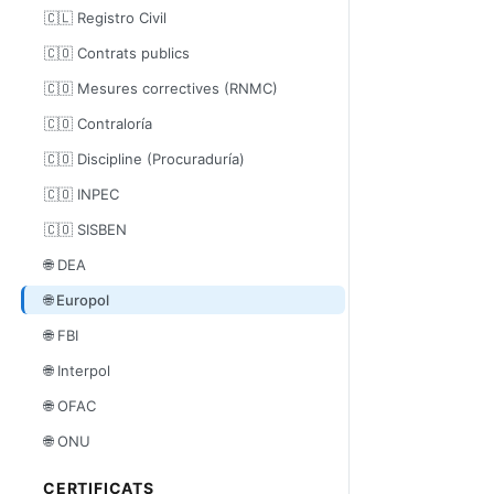
🇨🇱 Registro Civil
🇨🇴 Contrats publics
🇨🇴 Mesures correctives (RNMC)
🇨🇴 Contraloría
🇨🇴 Discipline (Procuraduría)
🇨🇴 INPEC
🇨🇴 SISBEN
🌐 DEA
🌐 Europol
🌐 FBI
🌐 Interpol
🌐 OFAC
🌐 ONU
CERTIFICATS