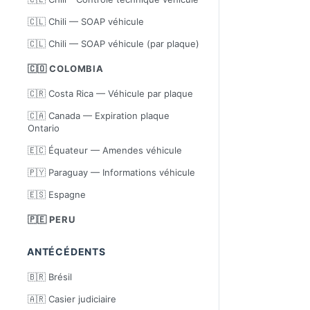
🇨🇱 Chili — SOAP véhicule
🇨🇱 Chili — SOAP véhicule (par plaque)
🇨🇴 COLOMBIA
🇨🇷 Costa Rica — Véhicule par plaque
🇨🇦 Canada — Expiration plaque
Ontario
🇪🇨 Équateur — Amendes véhicule
🇵🇾 Paraguay — Informations véhicule
🇪🇸 Espagne
🇵🇪 PERU
ANTÉCÉDENTS
🇧🇷 Brésil
🇦🇷 Casier judiciaire