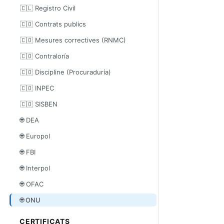
🇨🇱 Registro Civil
🇨🇴 Contrats publics
🇨🇴 Mesures correctives (RNMC)
🇨🇴 Contraloría
🇨🇴 Discipline (Procuraduría)
🇨🇴 INPEC
🇨🇴 SISBEN
🌐 DEA
🌐 Europol
🌐 FBI
🌐 Interpol
🌐 OFAC
🌐 ONU
CERTIFICATS