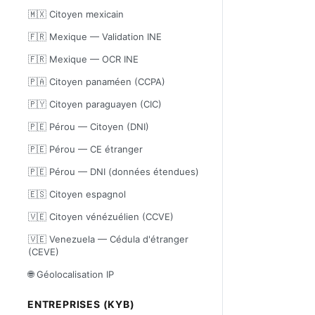
🇲🇽 Citoyen mexicain
🇫🇷 Mexique — Validation INE
🇫🇷 Mexique — OCR INE
🇵🇦 Citoyen panaméen (CCPA)
🇵🇾 Citoyen paraguayen (CIC)
🇵🇪 Pérou — Citoyen (DNI)
🇵🇪 Pérou — CE étranger
🇵🇪 Pérou — DNI (données étendues)
🇪🇸 Citoyen espagnol
🇻🇪 Citoyen vénézuélien (CCVE)
🇻🇪 Venezuela — Cédula d'étranger
(CEVE)
🌐 Géolocalisation IP
ENTREPRISES (KYB)