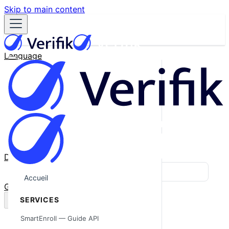
Skip to main content
Language
English
Español
Français
Português
한국어
日本語
中文
Docs
Blog
Accueil
GitHub
SERVICES
SmartEnroll — Guide API