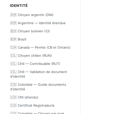
IDENTITÉ
🇦🇷 Citoyen argentin (DNI)
🇦🇷 Argentine — identité étendue
🇧🇴 Citoyen bolivien (CI)
🇧🇷 Brazil
🇨🇦 Canada — Permis (CB et Ontario)
🇨🇱 Citoyen chilien (RUN)
🇨🇱 Chili — Contribuable (RUT)
🇨🇱 Chili — Validation de document
d'identité
🇨🇴 Colombie — Guide documents
d'identité
🇨🇴 CNI (étendu)
🇨🇴 Certificat Registraduría
🇨🇴 Colombie — Citoyen par nom