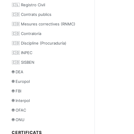
🇨🇱 Registro Civil
🇨🇴 Contrats publics
🇨🇴 Mesures correctives (RNMC)
🇨🇴 Contraloría
🇨🇴 Discipline (Procuraduría)
🇨🇴 INPEC
🇨🇴 SISBEN
🌐 DEA
🌐 Europol
🌐 FBI
🌐 Interpol
🌐 OFAC
🌐 ONU
CERTIFICATS