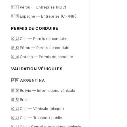
🇵🇪 Pérou — Entreprise (RUC)
🇪🇸 Espagne — Entreprise (CIF/NIF)
PERMIS DE CONDUIRE
🇨🇱 Chili — Permis de conduire
🇵🇪 Pérou — Permis de conduire
🇨🇦 Ontario — Permis de conduire
VALIDATION VÉHICULES
🇦🇷 ARGENTINA
🇧🇴 Bolivie — Informations véhicule
🇧🇷 Brazil
🇨🇱 Chili — Véhicule (plaque)
🇨🇱 Chili — Transport public
🇨🇱 Chili - Contrôle technique véhicule