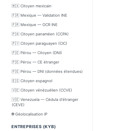
🇲🇽 Citoyen mexicain
🇫🇷 Mexique — Validation INE
🇫🇷 Mexique — OCR INE
🇵🇦 Citoyen panaméen (CCPA)
🇵🇾 Citoyen paraguayen (CIC)
🇵🇪 Pérou — Citoyen (DNI)
🇵🇪 Pérou — CE étranger
🇵🇪 Pérou — DNI (données étendues)
🇪🇸 Citoyen espagnol
🇻🇪 Citoyen vénézuélien (CCVE)
🇻🇪 Venezuela — Cédula d'étranger
(CEVE)
🌐 Géolocalisation IP
ENTREPRISES (KYB)