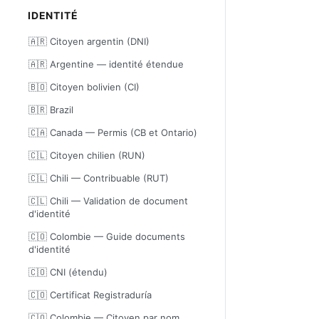
IDENTITÉ
🇦🇷 Citoyen argentin (DNI)
🇦🇷 Argentine — identité étendue
🇧🇴 Citoyen bolivien (CI)
🇧🇷 Brazil
🇨🇦 Canada — Permis (CB et Ontario)
🇨🇱 Citoyen chilien (RUN)
🇨🇱 Chili — Contribuable (RUT)
🇨🇱 Chili — Validation de document
d'identité
🇨🇴 Colombie — Guide documents
d'identité
🇨🇴 CNI (étendu)
🇨🇴 Certificat Registraduría
🇨🇴 Colombie — Citoyen par nom