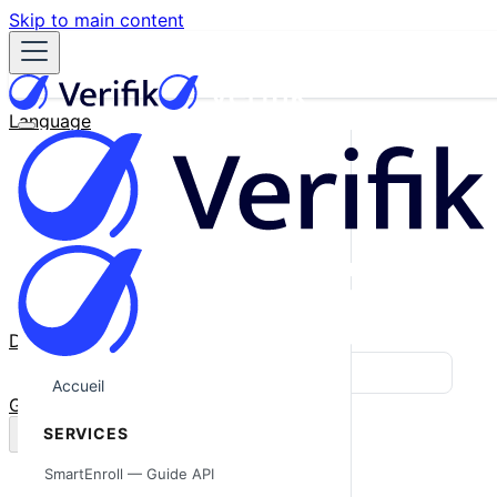
Skip to main content
Language
English
Español
Français
Português
한국어
日本語
中文
Docs
Blog
Accueil
GitHub
SERVICES
SmartEnroll — Guide API