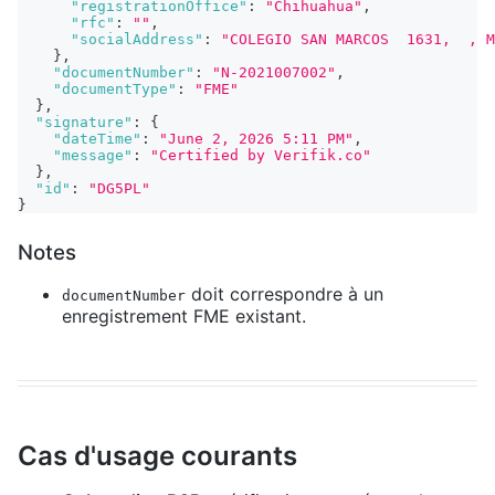
"registrationOffice"
:
"Chihuahua"
,
"rfc"
:
""
,
"socialAddress"
:
"COLEGIO SAN MARCOS  1631,  , M
}
,
"documentNumber"
:
"N-2021007002"
,
"documentType"
:
"FME"
}
,
"signature"
:
{
"dateTime"
:
"June 2, 2026 5:11 PM"
,
"message"
:
"Certified by Verifik.co"
}
,
"id"
:
"DG5PL"
}
Notes
doit correspondre à un
documentNumber
enregistrement FME existant.
Cas d'usage courants