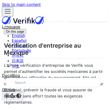
Skip to main content
Language
On this page
English
Español
Vérification d'entreprise au
Français
Português
Mexique
한국어
日本語
L'API de vérification d'entreprise de Verifik vous
中文
permet d'authentifier les sociétés mexicaines à partir
Docs
Blog
des données officielles du gouvernement. Elle est
conçue pour fluidifier vos processus KYB (Know Your
GitHub
Business), prévenir la fraude et vous assurer de
respecter sans effort toutes les exigences
réglementaires.