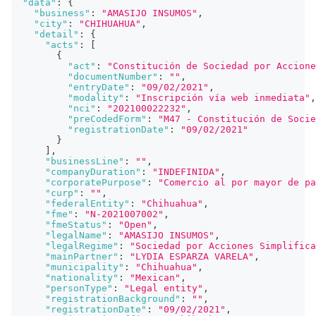
"data"
:
{
"business"
:
"AMASIJO INSUMOS"
,
"city"
:
"CHIHUAHUA"
,
"detail"
:
{
"acts"
:
[
{
"act"
:
"Constitución de Sociedad por Accione
"documentNumber"
:
""
,
"entryDate"
:
"09/02/2021"
,
"modality"
:
"Inscripción vía web inmediata"
,
"nci"
:
"202100022232"
,
"preCodedForm"
:
"M47 - Constitución de Socie
"registrationDate"
:
"09/02/2021"
}
]
,
"businessLine"
:
""
,
"companyDuration"
:
"INDEFINIDA"
,
"corporatePurpose"
:
"Comercio al por mayor de pa
"curp"
:
""
,
"federalEntity"
:
"Chihuahua"
,
"fme"
:
"N-2021007002"
,
"fmeStatus"
:
"Open"
,
"legalName"
:
"AMASIJO INSUMOS"
,
"legalRegime"
:
"Sociedad por Acciones Simplifica
"mainPartner"
:
"LYDIA ESPARZA VARELA"
,
"municipality"
:
"Chihuahua"
,
"nationality"
:
"Mexican"
,
"personType"
:
"Legal entity"
,
"registrationBackground"
:
""
,
"registrationDate"
:
"09/02/2021"
,