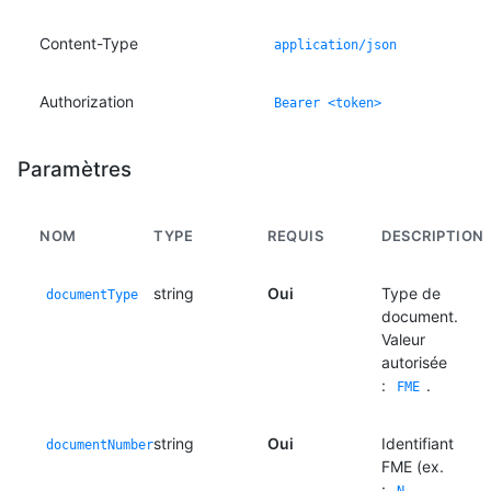
Content-Type
application/json
Authorization
Bearer <token>
Paramètres
NOM
TYPE
REQUIS
DESCRIPTION
string
Oui
Type de
documentType
document.
Valeur
autorisée
:
.
FME
string
Oui
Identifiant
documentNumber
FME (ex.
: