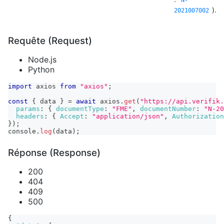
N-
).
2021007002
Requête (Request)
Node.js
Python
import
axios
from
"axios"
;
const
{
 data 
}
=
await
 axios
.
get
(
"https://api.verifik.
params
:
{
documentType
:
"FME"
,
documentNumber
:
"N-20
headers
:
{
Accept
:
"application/json"
,
Authorization
}
)
;
console
.
log
(
data
)
;
Réponse (Response)
200
404
409
500
{