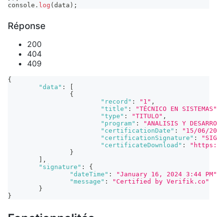
console
.
log
(
data
)
;
Réponse
200
404
409
{
"data"
:
[
{
"record"
:
"1"
,
"title"
:
"TÉCNICO EN SISTEMAS"
"type"
:
"TITULO"
,
"program"
:
"ANALISIS Y DESARRO
"certificationDate"
:
"15/06/20
"certificationSignature"
:
"SIG
"certificateDownload"
:
"https:
}
]
,
"signature"
:
{
"dateTime"
:
"January 16, 2024 3:44 PM"
"message"
:
"Certified by Verifik.co"
}
}