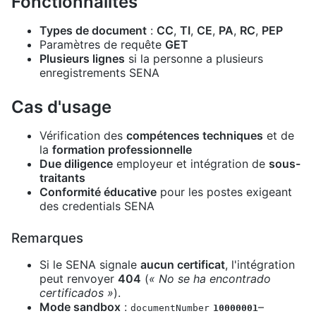
Fonctionnalités
Types de document
:
CC
,
TI
,
CE
,
PA
,
RC
,
PEP
Paramètres de requête
GET
Plusieurs lignes
si la personne a plusieurs
enregistrements SENA
Cas d'usage
Vérification des
compétences techniques
et de
la
formation professionnelle
Due diligence
employeur et intégration de
sous-
traitants
Conformité éducative
pour les postes exigeant
des credentials SENA
Remarques
Si le SENA signale
aucun certificat
, l'intégration
peut renvoyer
404
(
« No se ha encontrado
certificados »
).
Mode sandbox
:
–
documentNumber
10000001