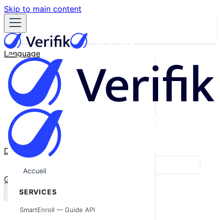
Skip to main content
Language
English
Español
Français
Português
한국어
日本語
中文
Docs
Blog
Accueil
GitHub
SERVICES
SmartEnroll — Guide API