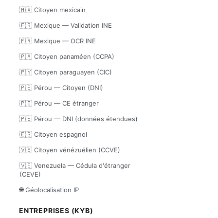
🇲🇽 Citoyen mexicain
🇫🇷 Mexique — Validation INE
🇫🇷 Mexique — OCR INE
🇵🇦 Citoyen panaméen (CCPA)
🇵🇾 Citoyen paraguayen (CIC)
🇵🇪 Pérou — Citoyen (DNI)
🇵🇪 Pérou — CE étranger
🇵🇪 Pérou — DNI (données étendues)
🇪🇸 Citoyen espagnol
🇻🇪 Citoyen vénézuélien (CCVE)
🇻🇪 Venezuela — Cédula d'étranger
(CEVE)
🌐 Géolocalisation IP
ENTREPRISES (KYB)