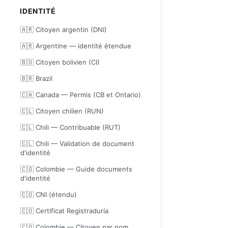
IDENTITÉ
🇦🇷 Citoyen argentin (DNI)
🇦🇷 Argentine — identité étendue
🇧🇴 Citoyen bolivien (CI)
🇧🇷 Brazil
🇨🇦 Canada — Permis (CB et Ontario)
🇨🇱 Citoyen chilien (RUN)
🇨🇱 Chili — Contribuable (RUT)
🇨🇱 Chili — Validation de document
d'identité
🇨🇴 Colombie — Guide documents
d'identité
🇨🇴 CNI (étendu)
🇨🇴 Certificat Registraduría
🇨🇴 Colombie — Citoyen par nom