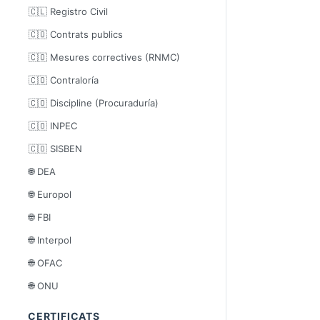
🇨🇱 Registro Civil
🇨🇴 Contrats publics
🇨🇴 Mesures correctives (RNMC)
🇨🇴 Contraloría
🇨🇴 Discipline (Procuraduría)
🇨🇴 INPEC
🇨🇴 SISBEN
🌐 DEA
🌐 Europol
🌐 FBI
🌐 Interpol
🌐 OFAC
🌐 ONU
CERTIFICATS