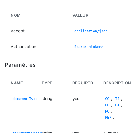
NOM
VALEUR
Accept
application/json
Authorization
Bearer <token>
Paramètres
NAME
TYPE
REQUIRED
DESCRIPTION
string
yes
,
,
documentType
CC
TI
,
,
CE
PA
,
RC
.
PEP
string
yes
Numéro