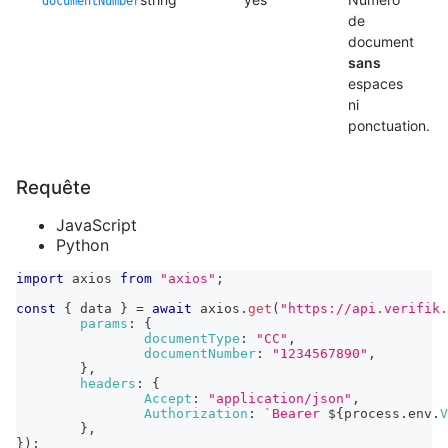
documentNumber
de
document
sans
espaces
ni
ponctuation.
Requête
JavaScript
Python
import
axios
from
"axios"
;
const
{
 data 
}
=
await
 axios
.
get
(
"https://api.verifik.
params
:
{
documentType
:
"CC"
,
documentNumber
:
"1234567890"
,
}
,
headers
:
{
Accept
:
"application/json"
,
Authorization
:
`
Bearer 
${
process
.
env
.
V
}
,
}
)
;