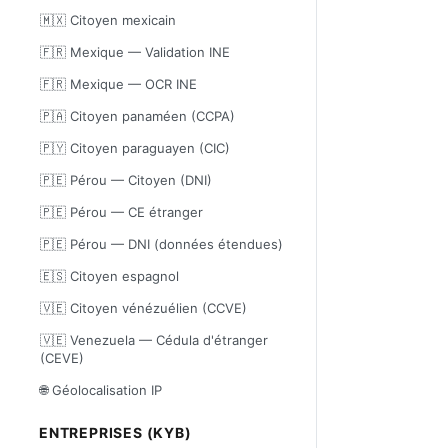
🇲🇽 Citoyen mexicain
🇫🇷 Mexique — Validation INE
🇫🇷 Mexique — OCR INE
🇵🇦 Citoyen panaméen (CCPA)
🇵🇾 Citoyen paraguayen (CIC)
🇵🇪 Pérou — Citoyen (DNI)
🇵🇪 Pérou — CE étranger
🇵🇪 Pérou — DNI (données étendues)
🇪🇸 Citoyen espagnol
🇻🇪 Citoyen vénézuélien (CCVE)
🇻🇪 Venezuela — Cédula d'étranger
(CEVE)
🌐 Géolocalisation IP
ENTREPRISES (KYB)