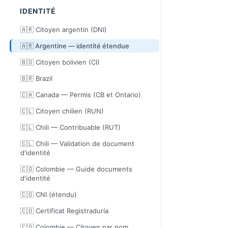
IDENTITÉ
🇦🇷 Citoyen argentin (DNI)
🇦🇷 Argentine — identité étendue
🇧🇴 Citoyen bolivien (CI)
🇧🇷 Brazil
🇨🇦 Canada — Permis (CB et Ontario)
🇨🇱 Citoyen chilien (RUN)
🇨🇱 Chili — Contribuable (RUT)
🇨🇱 Chili — Validation de document
d'identité
🇨🇴 Colombie — Guide documents
d'identité
🇨🇴 CNI (étendu)
🇨🇴 Certificat Registraduría
🇨🇴 Colombie — Citoyen par nom