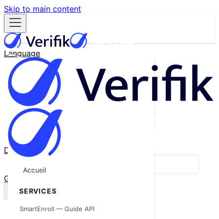
Skip to main content
Language
English
Español
Français
Português
한국어
日本語
中文
Docs
Blog
Accueil
GitHub
SERVICES
SmartEnroll — Guide API