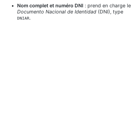
Nom complet et numéro DNI
: prend en charge le
Documento Nacional de Identidad
(DNI), type
.
DNIAR
Correspondance d'identité
: confirme que le
numéro correspond à une personne enregistrée.
Données étendues
: retourne
dateOfBirth
,
gender
,
firstName
,
lastName
,
fullName
,
arrayName
et
isAlive
.
En vérifiant ces éléments, vous réduisez
considérablement les risques d'usurpation et de
fraude.
Référence de l'API
Point d'accès
https://api.verifik.co/v2/ar/cedula/extra
En-têtes