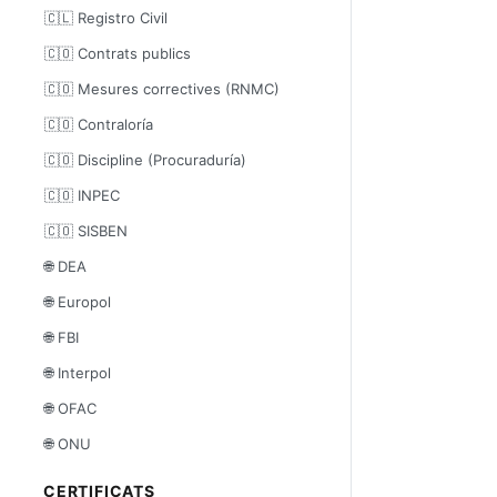
🇨🇱 Registro Civil
🇨🇴 Contrats publics
🇨🇴 Mesures correctives (RNMC)
🇨🇴 Contraloría
🇨🇴 Discipline (Procuraduría)
🇨🇴 INPEC
🇨🇴 SISBEN
🌐 DEA
🌐 Europol
🌐 FBI
🌐 Interpol
🌐 OFAC
🌐 ONU
CERTIFICATS