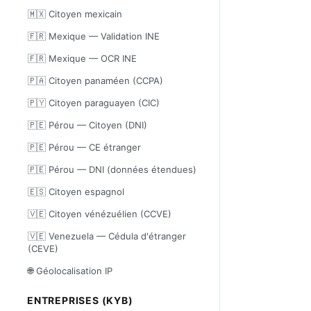
🇲🇽 Citoyen mexicain
🇫🇷 Mexique — Validation INE
🇫🇷 Mexique — OCR INE
🇵🇦 Citoyen panaméen (CCPA)
🇵🇾 Citoyen paraguayen (CIC)
🇵🇪 Pérou — Citoyen (DNI)
🇵🇪 Pérou — CE étranger
🇵🇪 Pérou — DNI (données étendues)
🇪🇸 Citoyen espagnol
🇻🇪 Citoyen vénézuélien (CCVE)
🇻🇪 Venezuela — Cédula d'étranger
(CEVE)
🌐 Géolocalisation IP
ENTREPRISES (KYB)