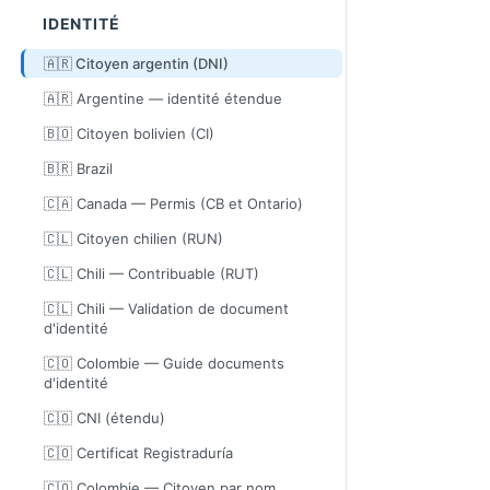
IDENTITÉ
🇦🇷 Citoyen argentin (DNI)
🇦🇷 Argentine — identité étendue
🇧🇴 Citoyen bolivien (CI)
🇧🇷 Brazil
🇨🇦 Canada — Permis (CB et Ontario)
🇨🇱 Citoyen chilien (RUN)
🇨🇱 Chili — Contribuable (RUT)
🇨🇱 Chili — Validation de document
d'identité
🇨🇴 Colombie — Guide documents
d'identité
🇨🇴 CNI (étendu)
🇨🇴 Certificat Registraduría
🇨🇴 Colombie — Citoyen par nom