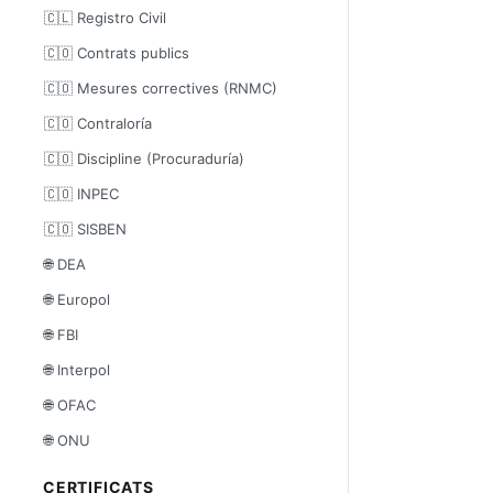
🇨🇱 Registro Civil
🇨🇴 Contrats publics
🇨🇴 Mesures correctives (RNMC)
🇨🇴 Contraloría
🇨🇴 Discipline (Procuraduría)
🇨🇴 INPEC
🇨🇴 SISBEN
🌐 DEA
🌐 Europol
🌐 FBI
🌐 Interpol
🌐 OFAC
🌐 ONU
CERTIFICATS