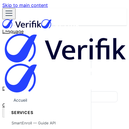
Skip to main content
Language
English
Español
Français
Português
한국어
日本語
中文
Docs
Blog
Accueil
GitHub
SERVICES
SmartEnroll — Guide API