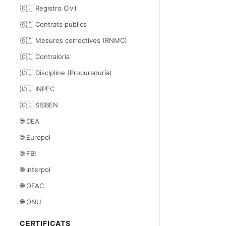
🇨🇱 Registro Civil
🇨🇴 Contrats publics
🇨🇴 Mesures correctives (RNMC)
🇨🇴 Contraloría
🇨🇴 Discipline (Procuraduría)
🇨🇴 INPEC
🇨🇴 SISBEN
🌐 DEA
🌐 Europol
🌐 FBI
🌐 Interpol
🌐 OFAC
🌐 ONU
CERTIFICATS