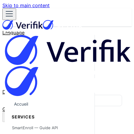
Skip to main content
Language
English
Español
Français
Português
한국어
日本語
中文
Docs
Blog
Accueil
GitHub
SERVICES
SmartEnroll — Guide API