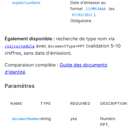
Date d'émission au
expeditionDate
format
(ex.
JJ/MM/AAAA
).
07/03/2022
Obligatoire.
Également disponible :
recherche de type nom via
avec
(validation 5–10
/v2/co/cedula
documentType=PPT
chiffres, sans date d'émission).
Comparaison complète :
Guide des documents
d'identité
.
Paramètres
NAME
TYPE
REQUIRED
DESCRIPTION
string
yes
Numéro
documentNumber
PPT,