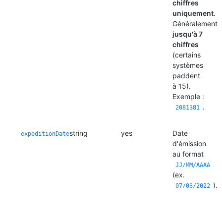
chiffres
uniquement
.
Généralement
jusqu'à 7
chiffres
(certains
systèmes
paddent
à 15).
Exemple :
.
2081381
string
yes
Date
expeditionDate
d'émission
au format
JJ/MM/AAAA
(ex.
).
07/03/2022
Doit
correspondre
au