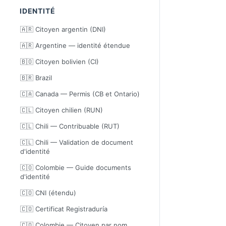
IDENTITÉ
🇦🇷 Citoyen argentin (DNI)
🇦🇷 Argentine — identité étendue
🇧🇴 Citoyen bolivien (CI)
🇧🇷 Brazil
🇨🇦 Canada — Permis (CB et Ontario)
🇨🇱 Citoyen chilien (RUN)
🇨🇱 Chili — Contribuable (RUT)
🇨🇱 Chili — Validation de document
d'identité
🇨🇴 Colombie — Guide documents
d'identité
🇨🇴 CNI (étendu)
🇨🇴 Certificat Registraduría
🇨🇴 Colombie — Citoyen par nom