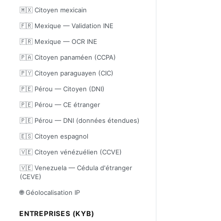
🇲🇽 Citoyen mexicain
🇫🇷 Mexique — Validation INE
🇫🇷 Mexique — OCR INE
🇵🇦 Citoyen panaméen (CCPA)
🇵🇾 Citoyen paraguayen (CIC)
🇵🇪 Pérou — Citoyen (DNI)
🇵🇪 Pérou — CE étranger
🇵🇪 Pérou — DNI (données étendues)
🇪🇸 Citoyen espagnol
🇻🇪 Citoyen vénézuélien (CCVE)
🇻🇪 Venezuela — Cédula d'étranger
(CEVE)
🌐 Géolocalisation IP
ENTREPRISES (KYB)