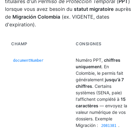
titulaires d'un
Permiso de Protección Temporal
(
PPT
)
lorsque vous avez besoin du
statut migratoire
auprès
de
Migración Colombia
(ex. VIGENTE, dates
d'expiration).
CHAMP
CONSIGNES
Numéro PPT,
chiffres
documentNumber
uniquement
. En
Colombie, le permis fait
généralement
jusqu'à 7
chiffres
. Certains
systèmes (SENA, paie)
l'affichent complété à
15
caractères
— envoyez la
valeur numérique de vos
dossiers. Exemple
Migración :
.
2081381