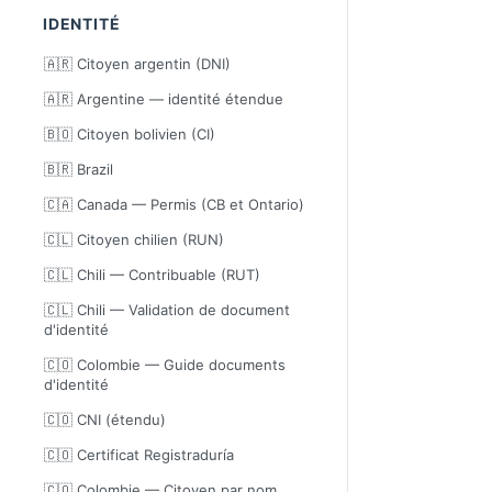
IDENTITÉ
🇦🇷 Citoyen argentin (DNI)
🇦🇷 Argentine — identité étendue
🇧🇴 Citoyen bolivien (CI)
🇧🇷 Brazil
🇨🇦 Canada — Permis (CB et Ontario)
🇨🇱 Citoyen chilien (RUN)
🇨🇱 Chili — Contribuable (RUT)
🇨🇱 Chili — Validation de document
d'identité
🇨🇴 Colombie — Guide documents
d'identité
🇨🇴 CNI (étendu)
🇨🇴 Certificat Registraduría
🇨🇴 Colombie — Citoyen par nom