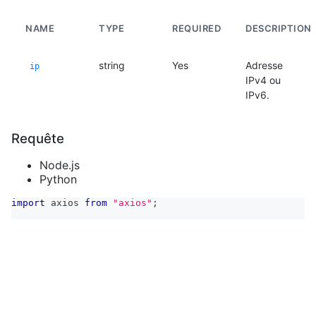
NAME
TYPE
REQUIRED
DESCRIPTION
string
Yes
Adresse
ip
IPv4 ou
IPv6.
Requête
Node.js
Python
import
axios
from
"axios"
;
const
{
 data 
}
=
await
 axios
.
get
(
"https://api.verifik.
params
:
{
ip
:
"8.8.8.8"
}
,
headers
:
{
Accept
:
"application/json"
,
Authorization
:
`
Bearer 
${
process
.
env
.
VERIFIK_TOKEN
}
,
}
)
;
console
.
log
(
data
)
;