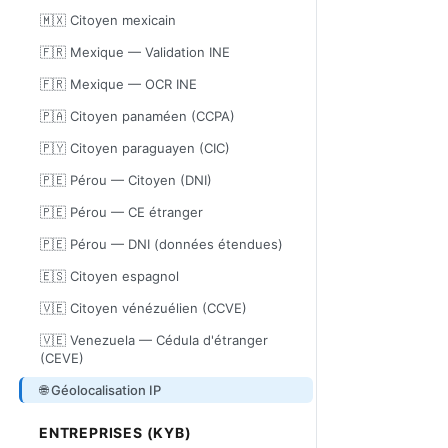
🇲🇽 Citoyen mexicain
🇫🇷 Mexique — Validation INE
🇫🇷 Mexique — OCR INE
🇵🇦 Citoyen panaméen (CCPA)
🇵🇾 Citoyen paraguayen (CIC)
🇵🇪 Pérou — Citoyen (DNI)
🇵🇪 Pérou — CE étranger
🇵🇪 Pérou — DNI (données étendues)
🇪🇸 Citoyen espagnol
🇻🇪 Citoyen vénézuélien (CCVE)
🇻🇪 Venezuela — Cédula d'étranger
(CEVE)
🌐 Géolocalisation IP
ENTREPRISES (KYB)