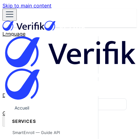
Skip to main content
Language
English
Español
Français
Português
한국어
日本語
中文
Docs
Blog
Accueil
GitHub
SERVICES
SmartEnroll — Guide API