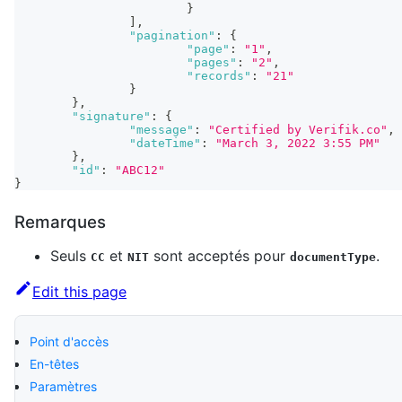
}
]
,
"pagination"
:
{
"page"
:
"1"
,
"pages"
:
"2"
,
"records"
:
"21"
}
}
,
"signature"
:
{
"message"
:
"Certified by Verifik.co"
,
"dateTime"
:
"March 3, 2022 3:55 PM"
}
,
"id"
:
"ABC12"
}
Remarques
Seuls
et
sont acceptés pour
.
CC
NIT
documentType
Edit this page
Point d'accès
En-têtes
Paramètres