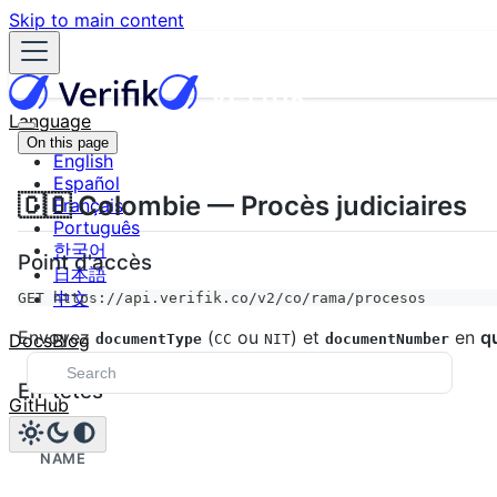
Skip to main content
Language
On this page
English
Español
🇨🇴 Colombie — Procès judiciaires
Français
Português
한국어
Point d'accès
日本語
中文
GET https://api.verifik.co/v2/co/rama/procesos
Envoyez
(
ou
) et
en
q
Docs
Blog
documentType
CC
NIT
documentNumber
En-têtes
GitHub
NAME