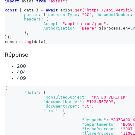
import
axios
from
"axios"
;
const
{
 data 
}
=
await
 axios
.
get
(
"https://api.verifik.
params
:
{
documentType
:
"CC"
,
documentNumber
:
headers
:
{
Accept
:
"application/json"
,
Authorization
:
`
Bearer 
${
process
.
env
.
V
}
,
}
)
;
console
.
log
(
data
)
;
Réponse
200
404
409
{
"data"
:
{
"consultedSubject"
:
"MATEO VERIFIK"
,
"documentNumber"
:
"123456789"
,
"documentType"
:
"CC"
,
"list"
:
[
{
"despacho"
:
"JUZGADO X
"departamento"
:
"BOGOT
"fechaProceso"
:
"2007-
"llaveProceso"
:
"11001