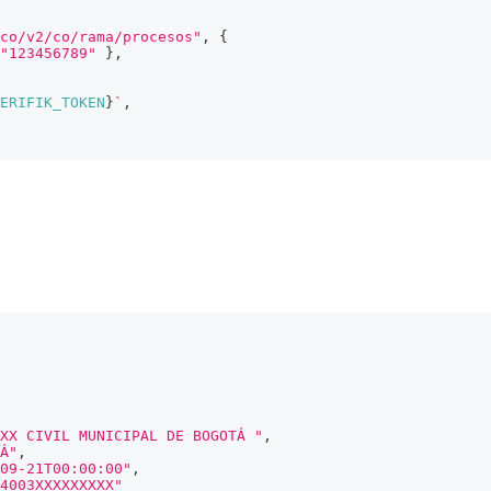
co/v2/co/rama/procesos"
,
{
"123456789"
}
,
ERIFIK_TOKEN
}
`
,
XX CIVIL MUNICIPAL DE BOGOTÁ "
,
Á"
,
09-21T00:00:00"
,
4003XXXXXXXXX"