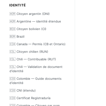
IDENTITÉ
🇦🇷 Citoyen argentin (DNI)
🇦🇷 Argentine — identité étendue
🇧🇴 Citoyen bolivien (CI)
🇧🇷 Brazil
🇨🇦 Canada — Permis (CB et Ontario)
🇨🇱 Citoyen chilien (RUN)
🇨🇱 Chili — Contribuable (RUT)
🇨🇱 Chili — Validation de document
d'identité
🇨🇴 Colombie — Guide documents
d'identité
🇨🇴 CNI (étendu)
🇨🇴 Certificat Registraduría
🇨🇴 Colombie — Citoyen par nom