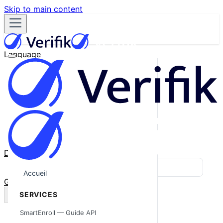
Skip to main content
Language
English
Español
Français
Português
한국어
日本語
中文
Docs
Blog
Accueil
GitHub
SERVICES
SmartEnroll — Guide API