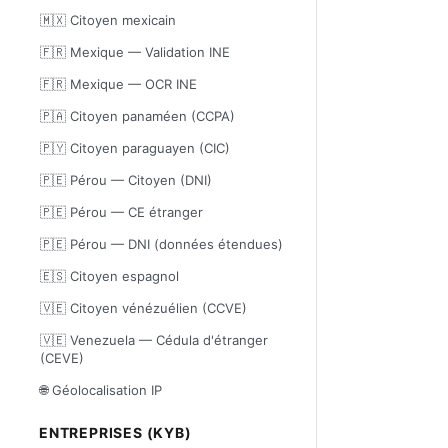
🇲🇽 Citoyen mexicain
🇫🇷 Mexique — Validation INE
🇫🇷 Mexique — OCR INE
🇵🇦 Citoyen panaméen (CCPA)
🇵🇾 Citoyen paraguayen (CIC)
🇵🇪 Pérou — Citoyen (DNI)
🇵🇪 Pérou — CE étranger
🇵🇪 Pérou — DNI (données étendues)
🇪🇸 Citoyen espagnol
🇻🇪 Citoyen vénézuélien (CCVE)
🇻🇪 Venezuela — Cédula d'étranger
(CEVE)
🌐 Géolocalisation IP
ENTREPRISES (KYB)