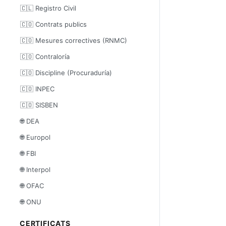
🇨🇱 Registro Civil
🇨🇴 Contrats publics
🇨🇴 Mesures correctives (RNMC)
🇨🇴 Contraloría
🇨🇴 Discipline (Procuraduría)
🇨🇴 INPEC
🇨🇴 SISBEN
🌐 DEA
🌐 Europol
🌐 FBI
🌐 Interpol
🌐 OFAC
🌐 ONU
CERTIFICATS