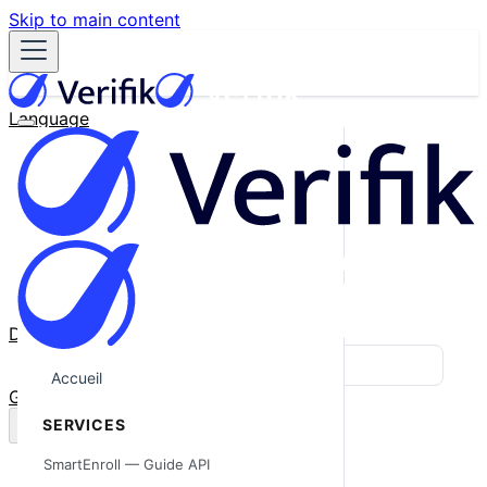
Skip to main content
Language
English
Español
Français
Português
한국어
日本語
中文
Docs
Blog
Accueil
GitHub
SERVICES
SmartEnroll — Guide API