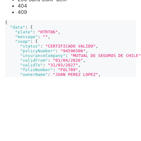
404
409
{
"data"
:
{
"plate"
:
"HTRT86"
,
"message"
:
""
,
"soap"
:
{
"status"
:
"CERTIFICADO VALIDO"
,
"policyNumber"
:
"94596506"
,
"insuranceCompany"
:
"MUTUAL DE SEGUROS DE CHILE"
"validFrom"
:
"01/04/2026"
,
"validTo"
:
"31/03/2027"
,
"folioNumber"
:
"FOL789"
,
"ownerName"
:
"JUAN PEREZ LOPEZ"
,
"ownerRut"
:
"12.345.678-9"
,
"premium"
:
"$50.000"
}
,
"vehicle"
:
{
"brand"
:
"MITSUBISHI"
,
"model"
:
"L200 KATANA 2.4"
,
"year"
:
"2016"
,
"type"
:
"CAMIONETA"
,
"engineNumber"
:
"ENG123456"
}
}
,
"signature"
:
{
"dateTime"
:
"July 7, 2026 11:00 AM"
,
"message"
:
"Certified by Verifik.co"