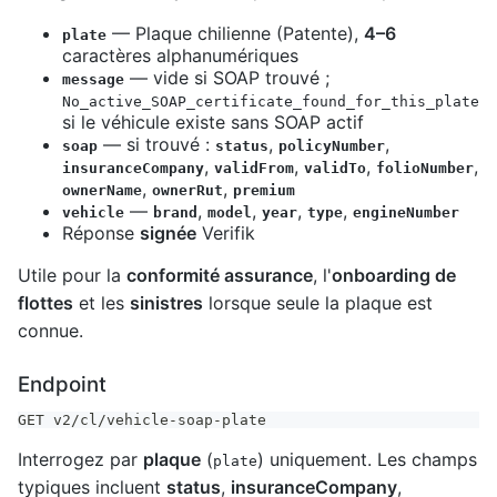
— Plaque chilienne (Patente),
4–6
plate
caractères alphanumériques
— vide si SOAP trouvé ;
message
No_active_SOAP_certificate_found_for_this_plate
si le véhicule existe sans SOAP actif
— si trouvé :
,
,
soap
status
policyNumber
,
,
,
,
insuranceCompany
validFrom
validTo
folioNumber
,
,
ownerName
ownerRut
premium
—
,
,
,
,
vehicle
brand
model
year
type
engineNumber
Réponse
signée
Verifik
Utile pour la
conformité assurance
, l'
onboarding de
flottes
et les
sinistres
lorsque seule la plaque est
connue.
Endpoint
GET v2/cl/vehicle-soap-plate
Interrogez par
plaque
(
) uniquement. Les champs
plate
typiques incluent
status
,
insuranceCompany
,