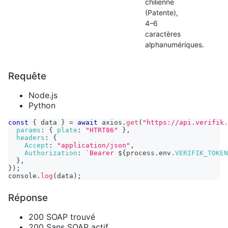
chilienne
(Patente),
4–6
caractères
alphanumériques.
Requête
Node.js
Python
const
{
 data 
}
=
await
 axios
.
get
(
"https://api.verifik.
params
:
{
plate
:
"HTRT86"
}
,
headers
:
{
Accept
:
"application/json"
,
Authorization
:
`
Bearer 
${
process
.
env
.
VERIFIK_TOKEN
}
,
}
)
;
console
.
log
(
data
)
;
Réponse
200 SOAP trouvé
200 Sans SOAP actif