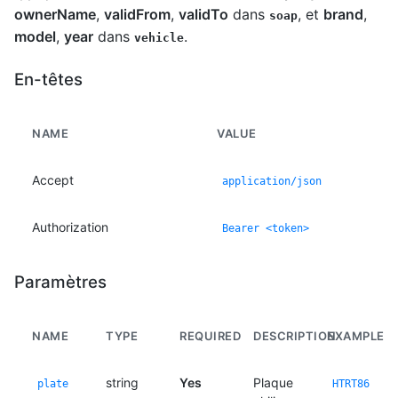
ownerName
,
validFrom
,
validTo
dans
, et
brand
,
soap
model
,
year
dans
.
vehicle
En-têtes
NAME
VALUE
Accept
application/json
Authorization
Bearer <token>
Paramètres
NAME
TYPE
REQUIRED
DESCRIPTION
EXAMPLE
string
Yes
Plaque
plate
HTRT86