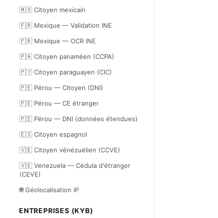
🇲🇽 Citoyen mexicain
🇫🇷 Mexique — Validation INE
🇫🇷 Mexique — OCR INE
🇵🇦 Citoyen panaméen (CCPA)
🇵🇾 Citoyen paraguayen (CIC)
🇵🇪 Pérou — Citoyen (DNI)
🇵🇪 Pérou — CE étranger
🇵🇪 Pérou — DNI (données étendues)
🇪🇸 Citoyen espagnol
🇻🇪 Citoyen vénézuélien (CCVE)
🇻🇪 Venezuela — Cédula d'étranger
(CEVE)
🌐 Géolocalisation IP
ENTREPRISES (KYB)