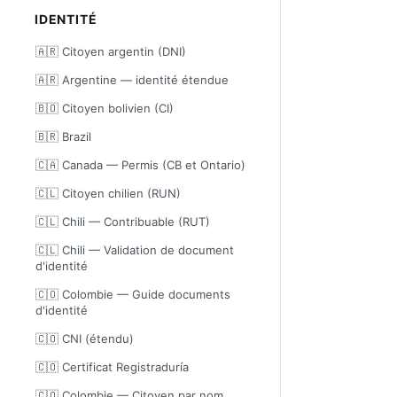
IDENTITÉ
🇦🇷 Citoyen argentin (DNI)
🇦🇷 Argentine — identité étendue
🇧🇴 Citoyen bolivien (CI)
🇧🇷 Brazil
🇨🇦 Canada — Permis (CB et Ontario)
🇨🇱 Citoyen chilien (RUN)
🇨🇱 Chili — Contribuable (RUT)
🇨🇱 Chili — Validation de document
d'identité
🇨🇴 Colombie — Guide documents
d'identité
🇨🇴 CNI (étendu)
🇨🇴 Certificat Registraduría
🇨🇴 Colombie — Citoyen par nom