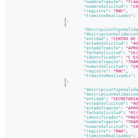
"nombreTramite"
:
"Trám
"numeroSolicitud"
:
"24
"registro"
:
"RNC"
,
"tramitesRealizados"
:
}
,
{
"descripcionTipoValida
"descripcionValidacion
"entidad"
:
"CENTRO DE 
"estadoSolicitud"
:
"AU
"estadoTramite"
:
"APRO
"fechaSolicitud"
:
"16/
"identificador"
:
"C 63
"nombreTramite"
:
"TRÁM
"numeroSolicitud"
:
"24
"registro"
:
"RNC"
,
"tramitesRealizados"
:
}
,
{
"descripcionTipoValida
"descripcionValidacion
"entidad"
:
"SECRETARIA
"estadoSolicitud"
:
"AU
"estadoTramite"
:
"APRO
"fechaSolicitud"
:
"02/
"identificador"
:
"FNQ3
"nombreTramite"
:
"TRÁM
"numeroSolicitud"
:
"24
"registro"
:
"RNA"
,
"tramitesRealizados"
: