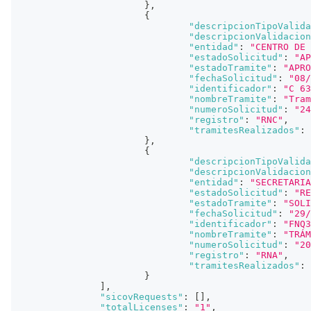
}
,
{
"descripcionTipoValida
"descripcionValidacion
"entidad"
:
"CENTRO DE 
"estadoSolicitud"
:
"AP
"estadoTramite"
:
"APRO
"fechaSolicitud"
:
"08/
"identificador"
:
"C 63
"nombreTramite"
:
"Tram
"numeroSolicitud"
:
"24
"registro"
:
"RNC"
,
"tramitesRealizados"
:
}
,
{
"descripcionTipoValida
"descripcionValidacion
"entidad"
:
"SECRETARIA
"estadoSolicitud"
:
"RE
"estadoTramite"
:
"SOLI
"fechaSolicitud"
:
"29/
"identificador"
:
"FNQ3
"nombreTramite"
:
"TRÁM
"numeroSolicitud"
:
"20
"registro"
:
"RNA"
,
"tramitesRealizados"
:
}
]
,
"sicovRequests"
:
[
]
,
"totalLicenses"
:
"1"
,