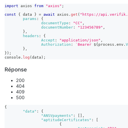
import
axios
from
"axios"
;
const
{
 data 
}
=
await
 axios
.
get
(
"https://api.verifik.
params
:
{
documentType
:
"CC"
,
documentNumber
:
"123456789"
,
}
,
headers
:
{
Accept
:
"application/json"
,
Authorization
:
`
Bearer 
${
process
.
env
.
V
}
,
}
)
;
console
.
log
(
data
)
;
Réponse
200
404
409
500
{
"data"
:
{
"ANSVpayments"
:
[
]
,
"aptitudeCertificates"
:
[
{