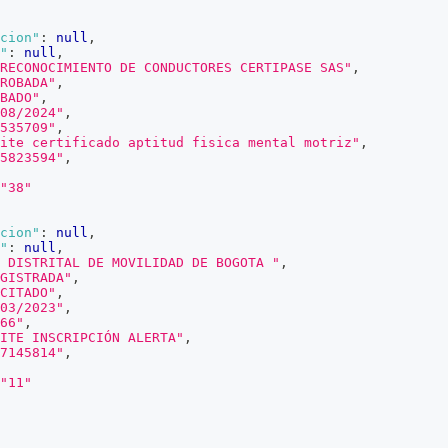
cion"
:
null
,
"
:
null
,
RECONOCIMIENTO DE CONDUCTORES CERTIPASE SAS"
,
ROBADA"
,
BADO"
,
08/2024"
,
535709"
,
ite certificado aptitud fisica mental motriz"
,
5823594"
,
"38"
cion"
:
null
,
"
:
null
,
 DISTRITAL DE MOVILIDAD DE BOGOTA "
,
GISTRADA"
,
CITADO"
,
03/2023"
,
66"
,
ITE INSCRIPCIÓN ALERTA"
,
7145814"
,
"11"