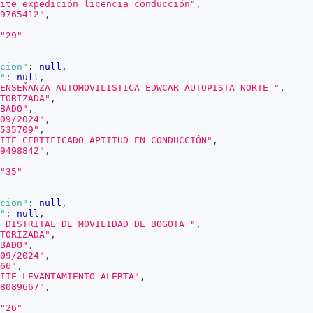
ite expedición licencia conducción"
,
9765412"
,
"29"
cion"
:
null
,
"
:
null
,
ENSEÑANZA AUTOMOVILISTICA EDWCAR AUTOPISTA NORTE "
,
TORIZADA"
,
BADO"
,
09/2024"
,
535709"
,
ITE CERTIFICADO APTITUD EN CONDUCCIÓN"
,
9498842"
,
"35"
cion"
:
null
,
"
:
null
,
 DISTRITAL DE MOVILIDAD DE BOGOTA "
,
TORIZADA"
,
BADO"
,
09/2024"
,
66"
,
ITE LEVANTAMIENTO ALERTA"
,
8089667"
,
"26"