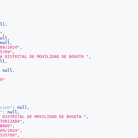
ll
,
"
,
ull
,
null
,
09/2024"
,
5709"
,
A DISTRITAL DE MOVILIDAD DE BOGOTA "
,
ll
,
null
,
9"
cion"
:
null
,
"
:
null
,
 DISTRITAL DE MOVILIDAD DE BOGOTA "
,
TORIZADA"
,
BADO"
,
09/2024"
,
535709"
,