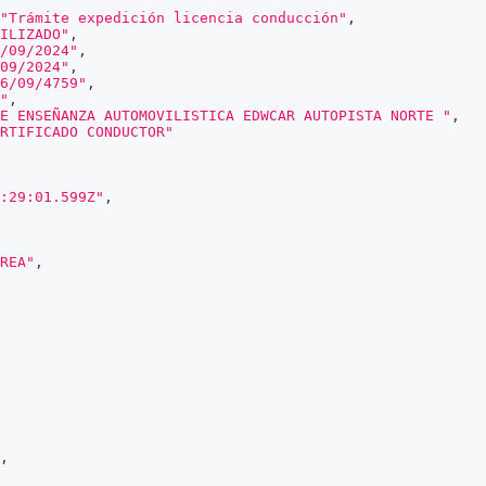
"Trámite expedición licencia conducción"
,
ILIZADO"
,
/09/2024"
,
09/2024"
,
6/09/4759"
,
"
,
E ENSEÑANZA AUTOMOVILISTICA EDWCAR AUTOPISTA NORTE "
,
RTIFICADO CONDUCTOR"
:29:01.599Z"
,
REA"
,
,