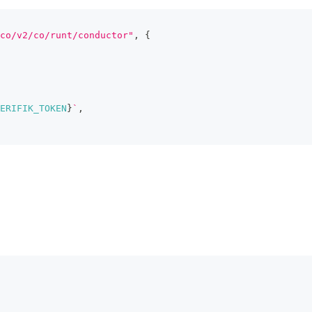
co/v2/co/runt/conductor"
,
{
ERIFIK_TOKEN
}
`
,