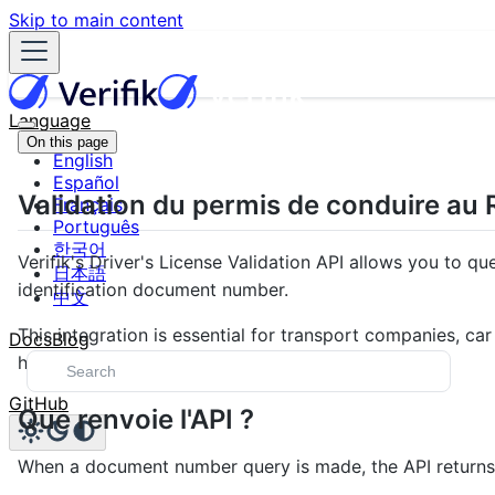
Skip to main content
Language
On this page
English
Español
Validation du permis de conduire au
Français
Português
한국어
Verifik's Driver's License Validation API allows you to q
日本語
identification document number.
中文
This integration is essential for transport companies, car 
Docs
Blog
hiring or authorizing vehicle use.
GitHub
Que renvoie l'API ?
When a document number query is made, the API returns 