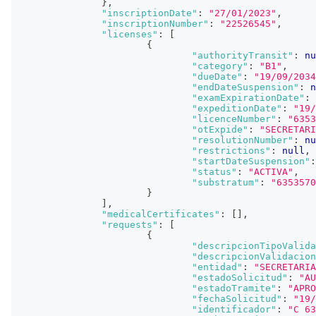
}
,
"inscriptionDate"
:
"27/01/2023"
,
"inscriptionNumber"
:
"22526545"
,
"licenses"
:
[
{
"authorityTransit"
:
nu
"category"
:
"B1"
,
"dueDate"
:
"19/09/2034
"endDateSuspension"
:
n
"examExpirationDate"
:
"expeditionDate"
:
"19/
"licenceNumber"
:
"6353
"otExpide"
:
"SECRETARI
"resolutionNumber"
:
nu
"restrictions"
:
null
,
"startDateSuspension"
:
"status"
:
"ACTIVA"
,
"substratum"
:
"6353570
}
]
,
"medicalCertificates"
:
[
]
,
"requests"
:
[
{
"descripcionTipoValida
"descripcionValidacion
"entidad"
:
"SECRETARIA
"estadoSolicitud"
:
"AU
"estadoTramite"
:
"APRO
"fechaSolicitud"
:
"19/
"identificador"
:
"C 63