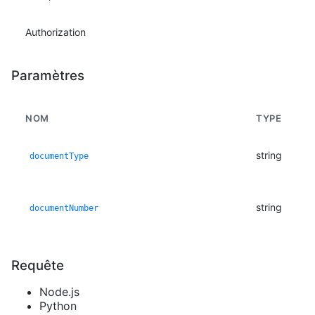
Authorization
Paramètres
NOM
TYPE
string
documentType
string
documentNumber
Requête
Node.js
Python