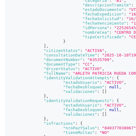
"categoria"
:
"B1"
,
"descripcionTramite"
:
"estadoDocumento"
:
"UT
"fechaExpedicion"
:
"16
"fechaSolicitud"
:
"16/
"fechaVencimiento"
:
"1
"idPersona"
:
"22526545
"nombreCea"
:
"CENTRO D
"tipoCertificado"
:
"CE
}
]
,
"citizenStatus"
:
"ACTIVA"
,
"consultationDateTime"
:
"2025-10-10T19
"documentNumber"
:
"63535709"
,
"documentType"
:
"CC"
,
"driverStatus"
:
"ACTIVO"
,
"fullName"
:
"ARLETH PATRICIA RUEDA COR
"identityValidationAttempts"
:
{
"estadoUsuario"
:
"ACTIVO"
,
"fechaDesbloqueo"
:
null
,
"validaciones"
:
[
]
}
,
"identityValidationRequests"
:
{
"estadoUsuario"
:
"ACTIVO"
,
"fechaDesbloqueo"
:
null
,
"validaciones"
:
[
]
}
,
"infractions"
:
{
"nroPazYSalvo"
:
"840377030067"
"tieneMultas"
:
"NO"