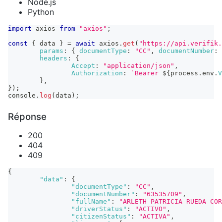
Node.js
Python
import
axios
from
"axios"
;
const
{
 data 
}
=
await
 axios
.
get
(
"https://api.verifik.
params
:
{
documentType
:
"CC"
,
documentNumber
:
headers
:
{
Accept
:
"application/json"
,
Authorization
:
`
Bearer 
${
process
.
env
.
V
}
,
}
)
;
console
.
log
(
data
)
;
Réponse
200
404
409
{
"data"
:
{
"documentType"
:
"CC"
,
"documentNumber"
:
"63535709"
,
"fullName"
:
"ARLETH PATRICIA RUEDA COR
"driverStatus"
:
"ACTIVO"
,
"citizenStatus"
:
"ACTIVA"
,