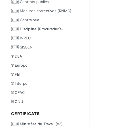
🇨🇴 Contrats publics
🇨🇴 Mesures correctives (RNMC)
🇨🇴 Contraloría
🇨🇴 Discipline (Procuraduría)
🇨🇴 INPEC
🇨🇴 SISBEN
🌐 DEA
🌐 Europol
🌐 FBI
🌐 Interpol
🌐 OFAC
🌐 ONU
CERTIFICATS
🇨🇴 Ministère du Travail (v3)