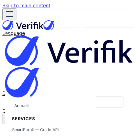
Skip to main content
Language
English
Español
Français
Português
한국어
日本語
中文
Docs
Blog
Accueil
GitHub
SERVICES
SmartEnroll — Guide API