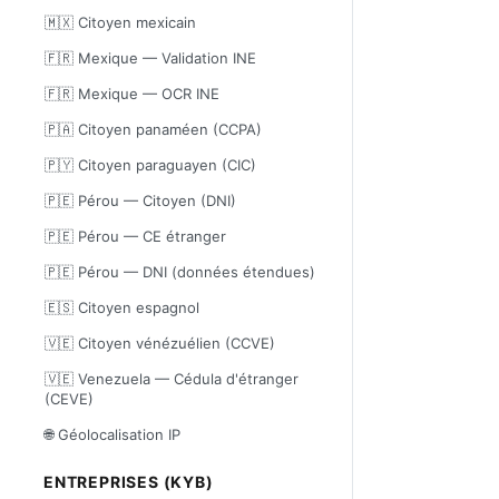
🇲🇽 Citoyen mexicain
🇫🇷 Mexique — Validation INE
🇫🇷 Mexique — OCR INE
🇵🇦 Citoyen panaméen (CCPA)
🇵🇾 Citoyen paraguayen (CIC)
🇵🇪 Pérou — Citoyen (DNI)
🇵🇪 Pérou — CE étranger
🇵🇪 Pérou — DNI (données étendues)
🇪🇸 Citoyen espagnol
🇻🇪 Citoyen vénézuélien (CCVE)
🇻🇪 Venezuela — Cédula d'étranger
(CEVE)
🌐 Géolocalisation IP
ENTREPRISES (KYB)