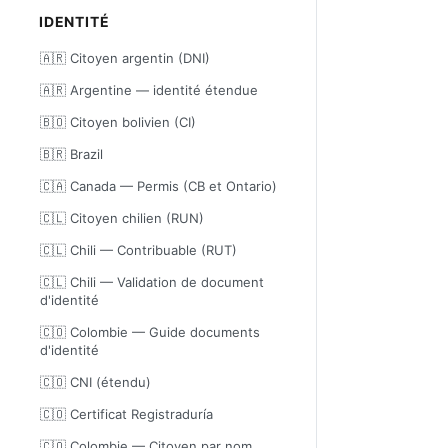
IDENTITÉ
🇦🇷 Citoyen argentin (DNI)
🇦🇷 Argentine — identité étendue
🇧🇴 Citoyen bolivien (CI)
🇧🇷 Brazil
🇨🇦 Canada — Permis (CB et Ontario)
🇨🇱 Citoyen chilien (RUN)
🇨🇱 Chili — Contribuable (RUT)
🇨🇱 Chili — Validation de document
d'identité
🇨🇴 Colombie — Guide documents
d'identité
🇨🇴 CNI (étendu)
🇨🇴 Certificat Registraduría
🇨🇴 Colombie — Citoyen par nom