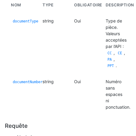
NOM
TYPE
OBLIGATOIRE
DESCRIPTION
string
Oui
Type de
documentType
pièce.
Valeurs
acceptées
par l’API :
,
,
CC
CE
,
PA
.
PPT
string
Oui
Numéro
documentNumber
sans
espaces
ni
ponctuation.
Requête