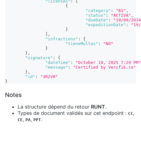
"licenses"
:
[
{
"category"
:
"B1"
,
"status"
:
"ACTIVA"
,
"dueDate"
:
"19/09/2034
"expeditionDate"
:
"19/
}
]
,
"infractions"
:
{
"tieneMultas"
:
"NO"
}
}
,
"signature"
:
{
"dateTime"
:
"October 10, 2025 7:29 PM"
"message"
:
"Certified by Verifik.co"
}
,
"id"
:
"3R2V0"
}
Notes
La structure dépend du retour
RUNT
.
Types de document validés sur cet endpoint :
,
CC
,
,
.
CE
PA
PPT
Edit this page
Previous