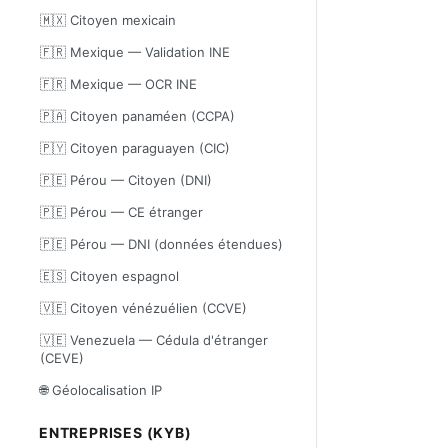
🇲🇽 Citoyen mexicain
🇫🇷 Mexique — Validation INE
🇫🇷 Mexique — OCR INE
🇵🇦 Citoyen panaméen (CCPA)
🇵🇾 Citoyen paraguayen (CIC)
🇵🇪 Pérou — Citoyen (DNI)
🇵🇪 Pérou — CE étranger
🇵🇪 Pérou — DNI (données étendues)
🇪🇸 Citoyen espagnol
🇻🇪 Citoyen vénézuélien (CCVE)
🇻🇪 Venezuela — Cédula d'étranger
(CEVE)
🌐 Géolocalisation IP
ENTREPRISES (KYB)