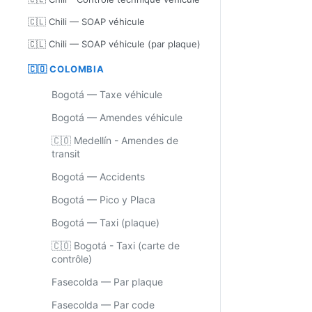
🇨🇱 Chili — SOAP véhicule
🇨🇱 Chili — SOAP véhicule (par plaque)
🇨🇴 COLOMBIA
Bogotá — Taxe véhicule
Bogotá — Amendes véhicule
🇨🇴 Medellín - Amendes de
transit
Bogotá — Accidents
Bogotá — Pico y Placa
Bogotá — Taxi (plaque)
🇨🇴 Bogotá - Taxi (carte de
contrôle)
Fasecolda — Par plaque
Fasecolda — Par code