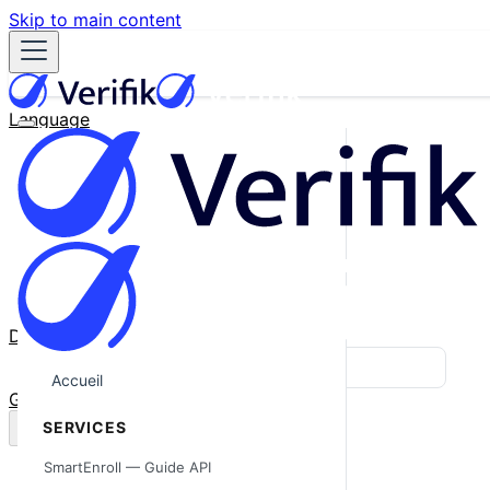
Skip to main content
Language
English
Español
Français
Português
한국어
日本語
中文
Docs
Blog
Accueil
GitHub
SERVICES
SmartEnroll — Guide API