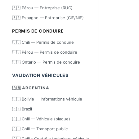
🇵🇪 Pérou — Entreprise (RUC)
🇪🇸 Espagne — Entreprise (CIF/NIF)
PERMIS DE CONDUIRE
🇨🇱 Chili — Permis de conduire
🇵🇪 Pérou — Permis de conduire
🇨🇦 Ontario — Permis de conduire
VALIDATION VÉHICULES
🇦🇷 ARGENTINA
🇧🇴 Bolivie — Informations véhicule
🇧🇷 Brazil
🇨🇱 Chili — Véhicule (plaque)
🇨🇱 Chili — Transport public
🇨🇱 Chili - Contrôle technique véhicule