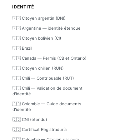
IDENTITÉ
🇦🇷 Citoyen argentin (DNI)
🇦🇷 Argentine — identité étendue
🇧🇴 Citoyen bolivien (CI)
🇧🇷 Brazil
🇨🇦 Canada — Permis (CB et Ontario)
🇨🇱 Citoyen chilien (RUN)
🇨🇱 Chili — Contribuable (RUT)
🇨🇱 Chili — Validation de document
d'identité
🇨🇴 Colombie — Guide documents
d'identité
🇨🇴 CNI (étendu)
🇨🇴 Certificat Registraduría
🇨🇴 Colombie — Citoyen par nom