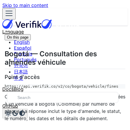
Skip to main content
Language
On this page
English
Español
Bogotá — Consultation des
Français
Português
amendes véhicule
한국어
日本語
Point d'accès
中文
https://api.verifik.co/v2/co/bogota/vehicle/fines
Docs
Blog
Ce service permet de consulter les amendes associées
à un véhicule à Bogotá (Colombie) par numéro de
GitHub
plaque. La réponse inclut le type d'amende, le statut,
le numéro, les dates et les détails de paiement.