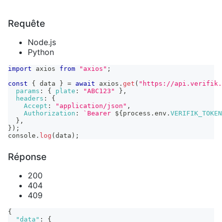
Requête
Node.js
Python
import
axios
from
"axios"
;
const
{
 data 
}
=
await
 axios
.
get
(
"https://api.verifik.
params
:
{
plate
:
"ABC123"
}
,
headers
:
{
Accept
:
"application/json"
,
Authorization
:
`
Bearer 
${
process
.
env
.
VERIFIK_TOKEN
}
,
}
)
;
console
.
log
(
data
)
;
Réponse
200
404
409
{
"data"
:
{