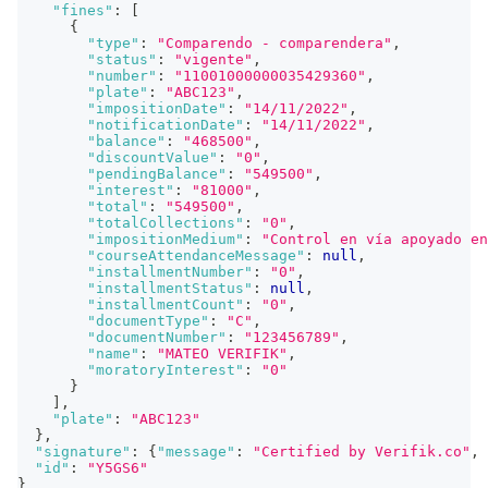
"fines"
:
[
{
"type"
:
"Comparendo - comparendera"
,
"status"
:
"vigente"
,
"number"
:
"11001000000035429360"
,
"plate"
:
"ABC123"
,
"impositionDate"
:
"14/11/2022"
,
"notificationDate"
:
"14/11/2022"
,
"balance"
:
"468500"
,
"discountValue"
:
"0"
,
"pendingBalance"
:
"549500"
,
"interest"
:
"81000"
,
"total"
:
"549500"
,
"totalCollections"
:
"0"
,
"impositionMedium"
:
"Control en vía apoyado en
"courseAttendanceMessage"
:
null
,
"installmentNumber"
:
"0"
,
"installmentStatus"
:
null
,
"installmentCount"
:
"0"
,
"documentType"
:
"C"
,
"documentNumber"
:
"123456789"
,
"name"
:
"MATEO VERIFIK"
,
"moratoryInterest"
:
"0"
}
]
,
"plate"
:
"ABC123"
}
,
"signature"
:
{
"message"
:
"Certified by Verifik.co"
,
"id"
:
"Y5GS6"
}