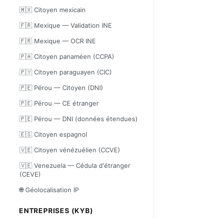
🇲🇽 Citoyen mexicain
🇫🇷 Mexique — Validation INE
🇫🇷 Mexique — OCR INE
🇵🇦 Citoyen panaméen (CCPA)
🇵🇾 Citoyen paraguayen (CIC)
🇵🇪 Pérou — Citoyen (DNI)
🇵🇪 Pérou — CE étranger
🇵🇪 Pérou — DNI (données étendues)
🇪🇸 Citoyen espagnol
🇻🇪 Citoyen vénézuélien (CCVE)
🇻🇪 Venezuela — Cédula d'étranger
(CEVE)
🌐 Géolocalisation IP
ENTREPRISES (KYB)