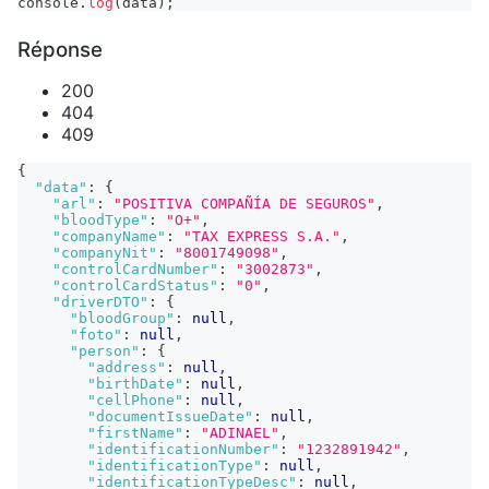
console
.
log
(
data
)
;
Réponse
200
404
409
{
"data"
:
{
"arl"
:
"POSITIVA COMPAÑÍA DE SEGUROS"
,
"bloodType"
:
"O+"
,
"companyName"
:
"TAX EXPRESS S.A."
,
"companyNit"
:
"8001749098"
,
"controlCardNumber"
:
"3002873"
,
"controlCardStatus"
:
"0"
,
"driverDTO"
:
{
"bloodGroup"
:
null
,
"foto"
:
null
,
"person"
:
{
"address"
:
null
,
"birthDate"
:
null
,
"cellPhone"
:
null
,
"documentIssueDate"
:
null
,
"firstName"
:
"ADINAEL"
,
"identificationNumber"
:
"1232891942"
,
"identificationType"
:
null
,
"identificationTypeDesc"
:
null
,