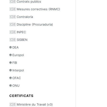
🇨🇴 Contrats publics
🇨🇴 Mesures correctives (RNMC)
🇨🇴 Contraloría
🇨🇴 Discipline (Procuraduría)
🇨🇴 INPEC
🇨🇴 SISBEN
🌐 DEA
🌐 Europol
🌐 FBI
🌐 Interpol
🌐 OFAC
🌐 ONU
CERTIFICATS
🇨🇴 Ministère du Travail (v3)