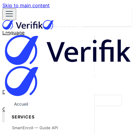
Skip to main content
Language
English
Español
Français
Português
한국어
日本語
中文
Docs
Blog
Accueil
GitHub
SERVICES
SmartEnroll — Guide API