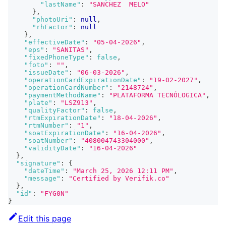
"lastName"
:
"SANCHEZ  MELO"
}
,
"photoUri"
:
null
,
"rhFactor"
:
null
}
,
"effectiveDate"
:
"05-04-2026"
,
"eps"
:
"SANITAS"
,
"fixedPhoneType"
:
false
,
"foto"
:
""
,
"issueDate"
:
"06-03-2026"
,
"operationCardExpirationDate"
:
"19-02-2027"
,
"operationCardNumber"
:
"2148724"
,
"paymentMethodName"
:
"PLATAFORMA TECNÓLOGICA"
,
"plate"
:
"LSZ913"
,
"qualityFactor"
:
false
,
"rtmExpirationDate"
:
"18-04-2026"
,
"rtmNumber"
:
"1"
,
"soatExpirationDate"
:
"16-04-2026"
,
"soatNumber"
:
"408004743304000"
,
"validityDate"
:
"16-04-2026"
}
,
"signature"
:
{
"dateTime"
:
"March 25, 2026 12:11 PM"
,
"message"
:
"Certified by Verifik.co"
}
,
"id"
:
"FYG0N"
}
Edit this page