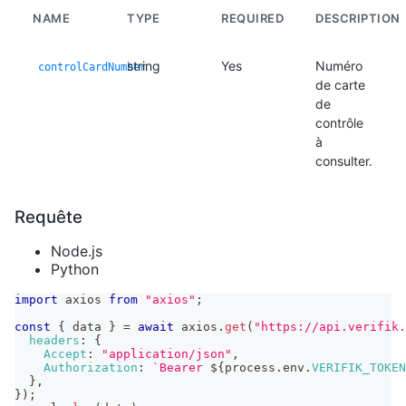
NAME
TYPE
REQUIRED
DESCRIPTION
string
Yes
Numéro
controlCardNumber
de carte
de
contrôle
à
consulter.
Requête
Node.js
Python
import
axios
from
"axios"
;
const
{
 data 
}
=
await
 axios
.
get
(
"https://api.verifik.
headers
:
{
Accept
:
"application/json"
,
Authorization
:
`
Bearer 
${
process
.
env
.
VERIFIK_TOKEN
}
,
}
)
;