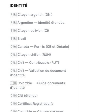
IDENTITÉ
🇦🇷 Citoyen argentin (DNI)
🇦🇷 Argentine — identité étendue
🇧🇴 Citoyen bolivien (CI)
🇧🇷 Brazil
🇨🇦 Canada — Permis (CB et Ontario)
🇨🇱 Citoyen chilien (RUN)
🇨🇱 Chili — Contribuable (RUT)
🇨🇱 Chili — Validation de document
d'identité
🇨🇴 Colombie — Guide documents
d'identité
🇨🇴 CNI (étendu)
🇨🇴 Certificat Registraduría
🇨🇴 Colombie — Citoyen par nom