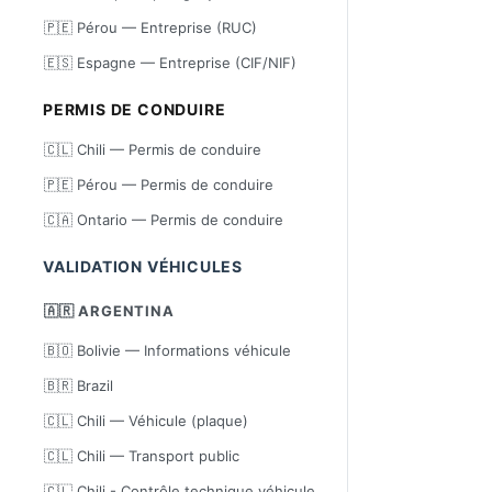
🇵🇪 Pérou — Entreprise (RUC)
🇪🇸 Espagne — Entreprise (CIF/NIF)
PERMIS DE CONDUIRE
🇨🇱 Chili — Permis de conduire
🇵🇪 Pérou — Permis de conduire
🇨🇦 Ontario — Permis de conduire
VALIDATION VÉHICULES
🇦🇷 ARGENTINA
🇧🇴 Bolivie — Informations véhicule
🇧🇷 Brazil
🇨🇱 Chili — Véhicule (plaque)
🇨🇱 Chili — Transport public
🇨🇱 Chili - Contrôle technique véhicule