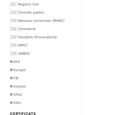
🇨🇱 Registro Civil
🇨🇴 Contrats publics
🇨🇴 Mesures correctives (RNMC)
🇨🇴 Contraloría
🇨🇴 Discipline (Procuraduría)
🇨🇴 INPEC
🇨🇴 SISBEN
🌐 DEA
🌐 Europol
🌐 FBI
🌐 Interpol
🌐 OFAC
🌐 ONU
CERTIFICATS