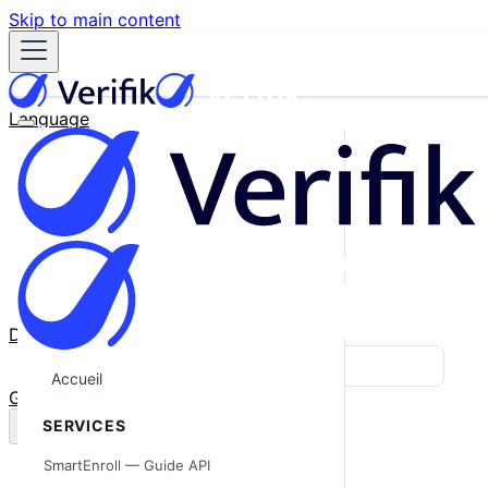
Skip to main content
Language
English
Español
Français
Português
한국어
日本語
中文
Docs
Blog
Accueil
GitHub
SERVICES
SmartEnroll — Guide API