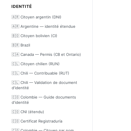
IDENTITÉ
🇦🇷 Citoyen argentin (DNI)
🇦🇷 Argentine — identité étendue
🇧🇴 Citoyen bolivien (CI)
🇧🇷 Brazil
🇨🇦 Canada — Permis (CB et Ontario)
🇨🇱 Citoyen chilien (RUN)
🇨🇱 Chili — Contribuable (RUT)
🇨🇱 Chili — Validation de document
d'identité
🇨🇴 Colombie — Guide documents
d'identité
🇨🇴 CNI (étendu)
🇨🇴 Certificat Registraduría
🇨🇴 Colombie — Citoyen par nom