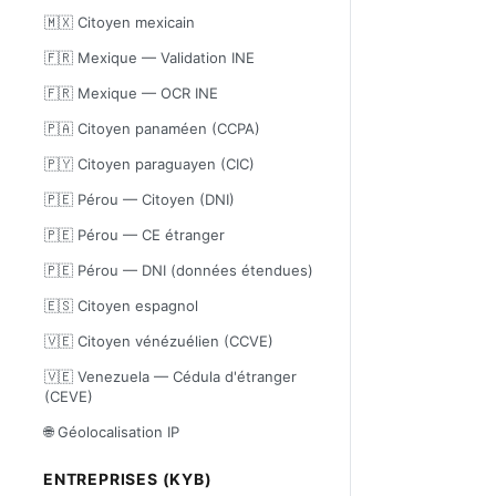
🇲🇽 Citoyen mexicain
🇫🇷 Mexique — Validation INE
🇫🇷 Mexique — OCR INE
🇵🇦 Citoyen panaméen (CCPA)
🇵🇾 Citoyen paraguayen (CIC)
🇵🇪 Pérou — Citoyen (DNI)
🇵🇪 Pérou — CE étranger
🇵🇪 Pérou — DNI (données étendues)
🇪🇸 Citoyen espagnol
🇻🇪 Citoyen vénézuélien (CCVE)
🇻🇪 Venezuela — Cédula d'étranger
(CEVE)
🌐 Géolocalisation IP
ENTREPRISES (KYB)