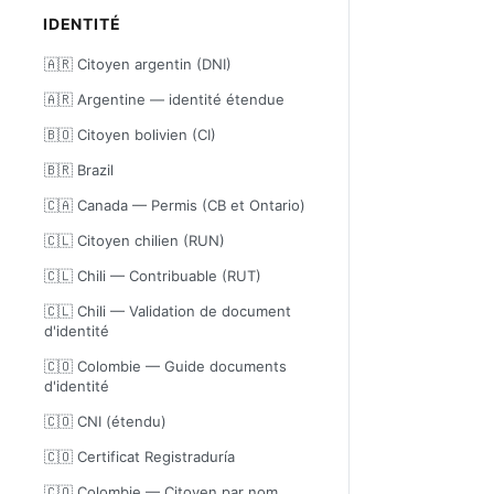
IDENTITÉ
🇦🇷 Citoyen argentin (DNI)
🇦🇷 Argentine — identité étendue
🇧🇴 Citoyen bolivien (CI)
🇧🇷 Brazil
🇨🇦 Canada — Permis (CB et Ontario)
🇨🇱 Citoyen chilien (RUN)
🇨🇱 Chili — Contribuable (RUT)
🇨🇱 Chili — Validation de document
d'identité
🇨🇴 Colombie — Guide documents
d'identité
🇨🇴 CNI (étendu)
🇨🇴 Certificat Registraduría
🇨🇴 Colombie — Citoyen par nom