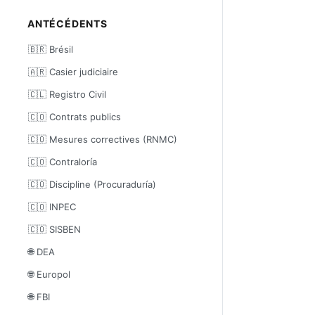
ANTÉCÉDENTS
🇧🇷 Brésil
🇦🇷 Casier judiciaire
🇨🇱 Registro Civil
🇨🇴 Contrats publics
🇨🇴 Mesures correctives (RNMC)
🇨🇴 Contraloría
🇨🇴 Discipline (Procuraduría)
🇨🇴 INPEC
🇨🇴 SISBEN
🌐 DEA
🌐 Europol
🌐 FBI