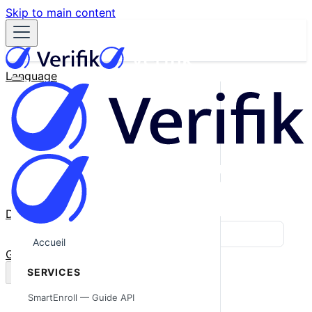
Skip to main content
Language
English
Español
Français
Português
한국어
日本語
中文
Docs
Blog
Accueil
GitHub
SERVICES
SmartEnroll — Guide API