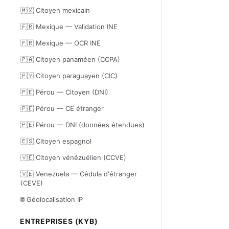
🇲🇽 Citoyen mexicain
🇫🇷 Mexique — Validation INE
🇫🇷 Mexique — OCR INE
🇵🇦 Citoyen panaméen (CCPA)
🇵🇾 Citoyen paraguayen (CIC)
🇵🇪 Pérou — Citoyen (DNI)
🇵🇪 Pérou — CE étranger
🇵🇪 Pérou — DNI (données étendues)
🇪🇸 Citoyen espagnol
🇻🇪 Citoyen vénézuélien (CCVE)
🇻🇪 Venezuela — Cédula d'étranger
(CEVE)
🌐 Géolocalisation IP
ENTREPRISES (KYB)