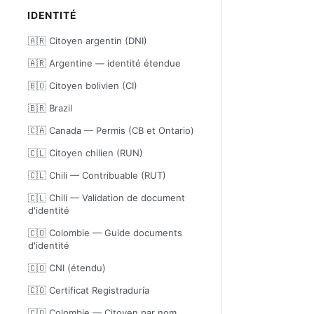
IDENTITÉ
🇦🇷 Citoyen argentin (DNI)
🇦🇷 Argentine — identité étendue
🇧🇴 Citoyen bolivien (CI)
🇧🇷 Brazil
🇨🇦 Canada — Permis (CB et Ontario)
🇨🇱 Citoyen chilien (RUN)
🇨🇱 Chili — Contribuable (RUT)
🇨🇱 Chili — Validation de document
d'identité
🇨🇴 Colombie — Guide documents
d'identité
🇨🇴 CNI (étendu)
🇨🇴 Certificat Registraduría
🇨🇴 Colombie — Citoyen par nom