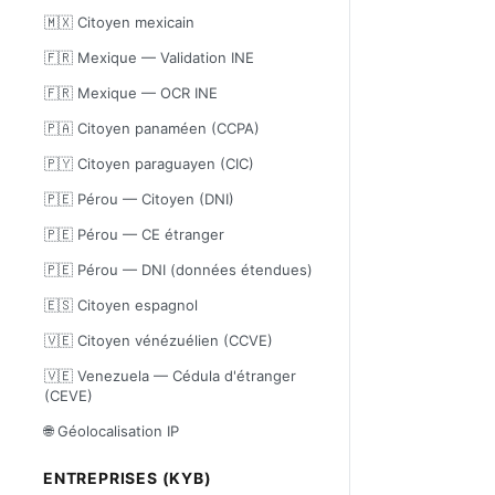
🇲🇽 Citoyen mexicain
🇫🇷 Mexique — Validation INE
🇫🇷 Mexique — OCR INE
🇵🇦 Citoyen panaméen (CCPA)
🇵🇾 Citoyen paraguayen (CIC)
🇵🇪 Pérou — Citoyen (DNI)
🇵🇪 Pérou — CE étranger
🇵🇪 Pérou — DNI (données étendues)
🇪🇸 Citoyen espagnol
🇻🇪 Citoyen vénézuélien (CCVE)
🇻🇪 Venezuela — Cédula d'étranger
(CEVE)
🌐 Géolocalisation IP
ENTREPRISES (KYB)