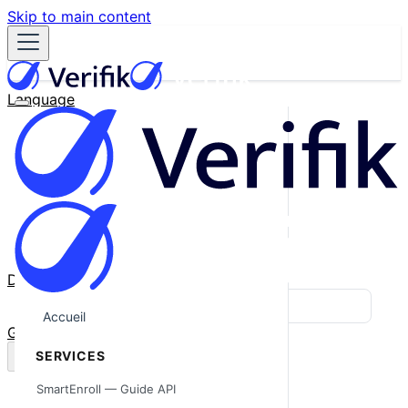
Skip to main content
Language
English
Español
Français
Português
한국어
日本語
中文
Docs
Blog
Accueil
GitHub
SERVICES
SmartEnroll — Guide API