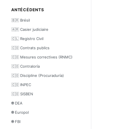
ANTÉCÉDENTS
🇧🇷 Brésil
🇦🇷 Casier judiciaire
🇨🇱 Registro Civil
🇨🇴 Contrats publics
🇨🇴 Mesures correctives (RNMC)
🇨🇴 Contraloría
🇨🇴 Discipline (Procuraduría)
🇨🇴 INPEC
🇨🇴 SISBEN
🌐 DEA
🌐 Europol
🌐 FBI