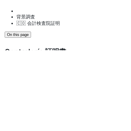
背景調査
🇨🇴 会計検査院証明
On this page
Contraloría 証明書
API リファレンス
エンドポイント
https://api.verifik.co/v2/co/contraloria/certificado
本サービスでは、文書タイプと文書番号を入力するだけ
で、コロンビア会計検査院（Contraloría General de
Colombia）が発行する善行証明書を検証できます。照会
日と base64 エンコードされた PDF 証明書が返却されま