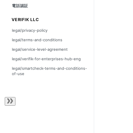
電話認証
VERIFIK LLC
legal/privacy-policy
legal/terms-and-conditions
legal/service-level-agreement
legal/verifik-for-enterprises-hub-eng
legal/smartcheck-terms-and-conditions-
of-use