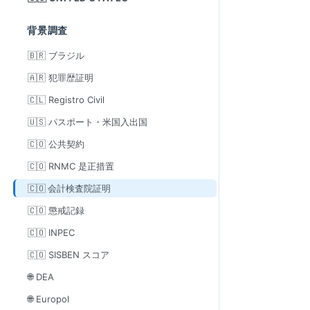
背景調査
🇧🇷 ブラジル
🇦🇷 犯罪歴証明
🇨🇱 Registro Civil
🇺🇸 パスポート・米国入出国
🇨🇴 公共契約
🇨🇴 RNMC 是正措置
🇨🇴 会計検査院証明
🇨🇴 懲戒記録
🇨🇴 INPEC
🇨🇴 SISBEN スコア
🌐 DEA
🌐 Europol