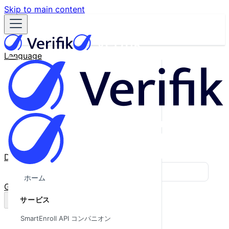
Skip to main content
Language
English
Español
Français
Português
한국어
日本語
中文
Docs
Blog
ホーム
GitHub
サービス
SmartEnroll API コンパニオン