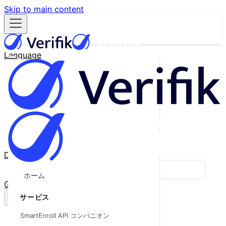
Skip to main content
Language
English
Español
Français
Português
한국어
日本語
中文
Docs
Blog
ホーム
GitHub
サービス
SmartEnroll API コンパニオン