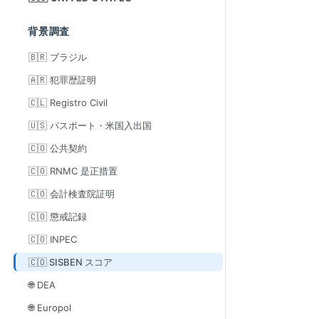
背景調査
🇧🇷 ブラジル
🇦🇷 犯罪歴証明
🇨🇱 Registro Civil
🇺🇸 パスポート・米国入出国
🇨🇴 公共契約
🇨🇴 RNMC 是正措置
🇨🇴 会計検査院証明
🇨🇴 懲戒記録
🇨🇴 INPEC
🇨🇴 SISBEN スコア
🌐 DEA
🌐 Europol