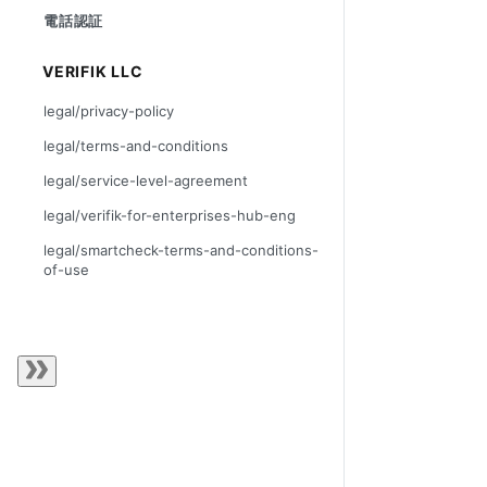
電話認証
VERIFIK LLC
legal/privacy-policy
legal/terms-and-conditions
legal/service-level-agreement
legal/verifik-for-enterprises-hub-eng
legal/smartcheck-terms-and-conditions-
of-use