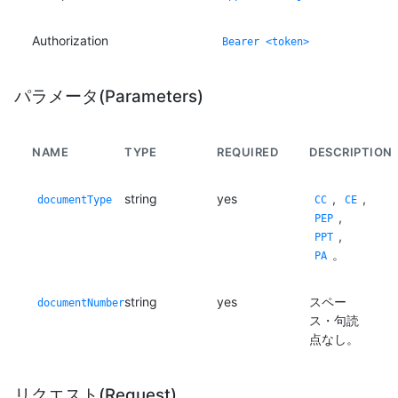
Authorization
Bearer <token>
パラメータ(Parameters)
NAME
TYPE
REQUIRED
DESCRIPTION
string
yes
,
,
documentType
CC
CE
,
PEP
,
PPT
。
PA
string
yes
スペー
documentNumber
ス・句読
点なし。
リクエスト(Request)