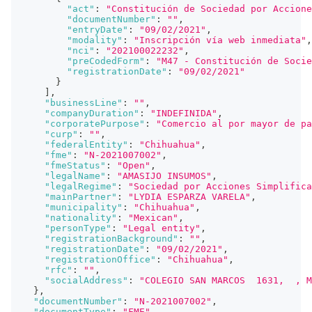
"act"
:
"Constitución de Sociedad por Accione
"documentNumber"
:
""
,
"entryDate"
:
"09/02/2021"
,
"modality"
:
"Inscripción vía web inmediata"
,
"nci"
:
"202100022232"
,
"preCodedForm"
:
"M47 - Constitución de Socie
"registrationDate"
:
"09/02/2021"
}
]
,
"businessLine"
:
""
,
"companyDuration"
:
"INDEFINIDA"
,
"corporatePurpose"
:
"Comercio al por mayor de pa
"curp"
:
""
,
"federalEntity"
:
"Chihuahua"
,
"fme"
:
"N-2021007002"
,
"fmeStatus"
:
"Open"
,
"legalName"
:
"AMASIJO INSUMOS"
,
"legalRegime"
:
"Sociedad por Acciones Simplifica
"mainPartner"
:
"LYDIA ESPARZA VARELA"
,
"municipality"
:
"Chihuahua"
,
"nationality"
:
"Mexican"
,
"personType"
:
"Legal entity"
,
"registrationBackground"
:
""
,
"registrationDate"
:
"09/02/2021"
,
"registrationOffice"
:
"Chihuahua"
,
"rfc"
:
""
,
"socialAddress"
:
"COLEGIO SAN MARCOS  1631,  , M
}
,
"documentNumber"
:
"N-2021007002"
,
"documentType"
:
"FME"