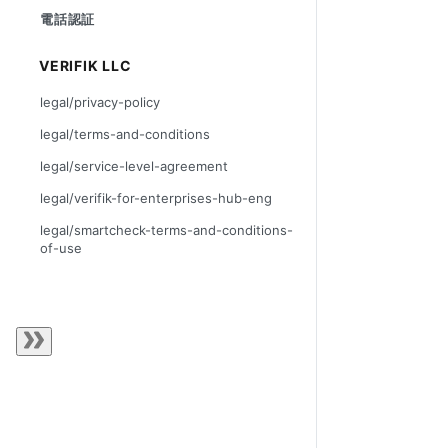
電話認証
VERIFIK LLC
legal/privacy-policy
legal/terms-and-conditions
legal/service-level-agreement
legal/verifik-for-enterprises-hub-eng
legal/smartcheck-terms-and-conditions-
of-use