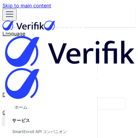
Skip to main content
Language
English
Español
Français
Português
한국어
日本語
中文
Docs
Blog
ホーム
GitHub
サービス
SmartEnroll API コンパニオン