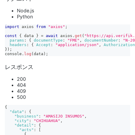
Node.js
Python
import
axios
from
"axios"
;
const
{
 data 
}
=
await
 axios
.
get
(
"https://api.verifik.
params
:
{
documentType
:
"FME"
,
documentNumber
:
"N-20
headers
:
{
Accept
:
"application/json"
,
Authorization
}
)
;
console
.
log
(
data
)
;
レスポンス
200
404
409
500
{
"data"
:
{
"business"
:
"AMASIJO INSUMOS"
,
"city"
:
"CHIHUAHUA"
,
"detail"
:
{
"acts"
:
[
{