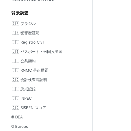
背景調査
🇧🇷 ブラジル
🇦🇷 犯罪歴証明
🇨🇱 Registro Civil
🇺🇸 パスポート・米国入出国
🇨🇴 公共契約
🇨🇴 RNMC 是正措置
🇨🇴 会計検査院証明
🇨🇴 懲戒記録
🇨🇴 INPEC
🇨🇴 SISBEN スコア
🌐 DEA
🌐 Europol