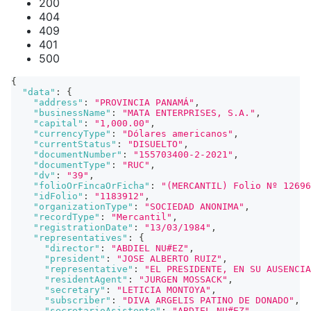
200
404
409
401
500
{
"data"
:
{
"address"
:
"PROVINCIA PANAMÁ"
,
"businessName"
:
"MATA ENTERPRISES, S.A."
,
"capital"
:
"1,000.00"
,
"currencyType"
:
"Dólares americanos"
,
"currentStatus"
:
"DISUELTO"
,
"documentNumber"
:
"155703400-2-2021"
,
"documentType"
:
"RUC"
,
"dv"
:
"39"
,
"folioOrFincaOrFicha"
:
"(MERCANTIL) Folio Nº 12696
"idFolio"
:
"1183912"
,
"organizationType"
:
"SOCIEDAD ANONIMA"
,
"recordType"
:
"Mercantil"
,
"registrationDate"
:
"13/03/1984"
,
"representatives"
:
{
"director"
:
"ABDIEL NU#EZ"
,
"president"
:
"JOSE ALBERTO RUIZ"
,
"representative"
:
"EL PRESIDENTE, EN SU AUSENCIA
"residentAgent"
:
"JURGEN MOSSACK"
,
"secretary"
:
"LETICIA MONTOYA"
,
"subscriber"
:
"DIVA ARGELIS PATINO DE DONADO"
,
"secretarioAsistente"
:
"ABDIEL NU#EZ"
,