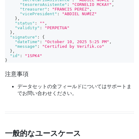
"tesoreroAsistente"
:
"CORNELIO MCKAY"
,
"treasurer"
:
"FRANCIS PEREZ"
,
"vicePresident"
:
"ABDIEL NU#EZ"
}
,
"status"
:
""
,
"validity"
:
"PERPETUA"
}
,
"signature"
:
{
"dateTime"
:
"October 10, 2025 5:25 PM"
,
"message"
:
"Certified by Verifik.co"
}
,
"id"
:
"1SPK4"
}
注意事項
データセットの全フィールドについてはサポートま
でお問い合わせください。
一般的なユースケース