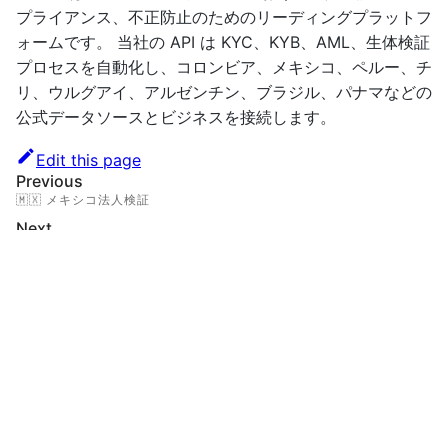
プライアンス、不正防止のためのリーディングプラットフ
ォームです。 当社の API は KYC、KYB、AML、生体検証
プロセスを自動化し、コロンビア、メキシコ、ペルー、チ
リ、ウルグアイ、アルゼンチン、ブラジル、パナマなどの
公式データソースとビジネスを接続します。
Edit this page
Previous
🇲🇽 メキシコ法人検証
Next
🇵🇾 パラグアイ企業（RUC）
この API は何を検証しますか？
API リファレンス
エンドポイント
ヘッダー
パラメーター
リクエスト