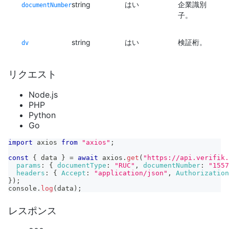
string
はい
企業識別
documentNumber
子。
string
はい
検証桁。
dv
リクエスト
Node.js
PHP
Python
Go
import
axios
from
"axios"
;
const
{
 data 
}
=
await
 axios
.
get
(
"https://api.verifik.
params
:
{
documentType
:
"RUC"
,
documentNumber
:
"1557
headers
:
{
Accept
:
"application/json"
,
Authorization
}
)
;
console
.
log
(
data
)
;
レスポンス