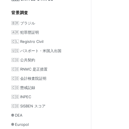
背景調査
🇧🇷 ブラジル
🇦🇷 犯罪歴証明
🇨🇱 Registro Civil
🇺🇸 パスポート・米国入出国
🇨🇴 公共契約
🇨🇴 RNMC 是正措置
🇨🇴 会計検査院証明
🇨🇴 懲戒記録
🇨🇴 INPEC
🇨🇴 SISBEN スコア
🌐 DEA
🌐 Europol