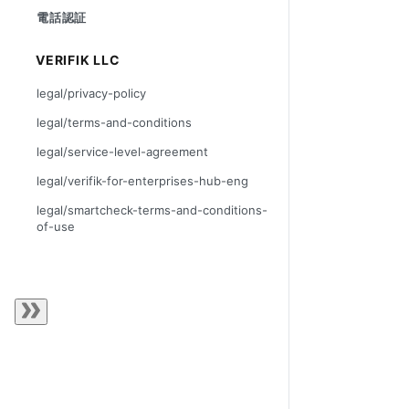
電話認証
VERIFIK LLC
legal/privacy-policy
legal/terms-and-conditions
legal/service-level-agreement
legal/verifik-for-enterprises-hub-eng
legal/smartcheck-terms-and-conditions-
of-use