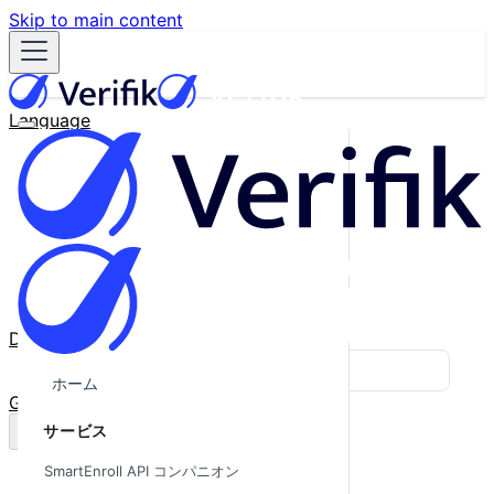
Skip to main content
Language
English
Español
Français
Português
한국어
日本語
中文
Docs
Blog
ホーム
GitHub
サービス
SmartEnroll API コンパニオン