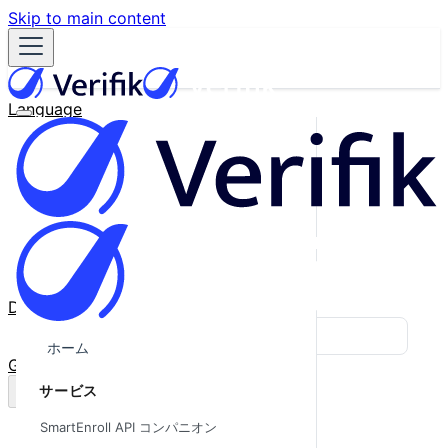
Skip to main content
Language
English
Español
Français
Português
한국어
日本語
中文
Docs
Blog
ホーム
GitHub
サービス
SmartEnroll API コンパニオン