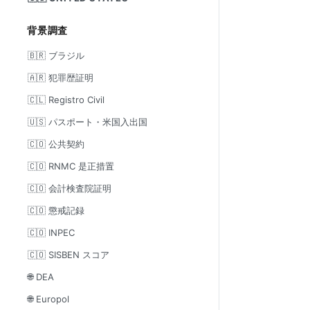
背景調査
🇧🇷 ブラジル
🇦🇷 犯罪歴証明
🇨🇱 Registro Civil
🇺🇸 パスポート・米国入出国
🇨🇴 公共契約
🇨🇴 RNMC 是正措置
🇨🇴 会計検査院証明
🇨🇴 懲戒記録
🇨🇴 INPEC
🇨🇴 SISBEN スコア
🌐 DEA
🌐 Europol