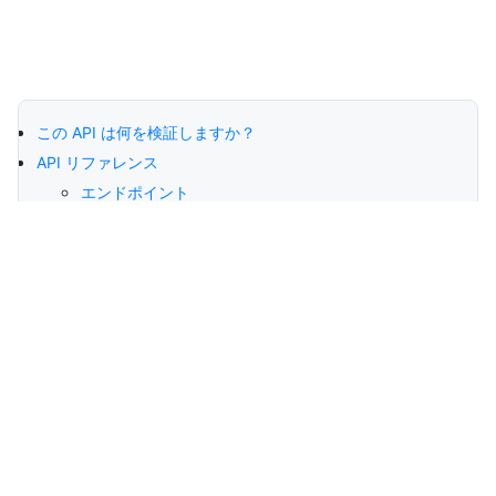
Previous
🇦🇷 アルゼンチン — 拡張本人確認
Next
🇧🇷 BRAZIL
この API は何を検証しますか？
API リファレンス
エンドポイント
ヘッダー
パラメーター
リクエスト
レスポンス
注意事項
一般的なユースケース
公式ソースと信頼性
主な利点
コンプライアンスとセキュリティ
Verifik について