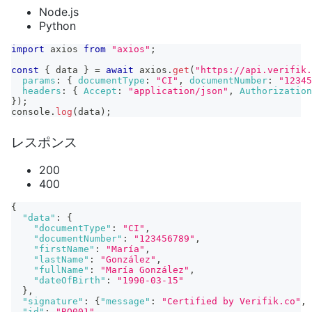
Node.js
Python
import
axios
from
"axios"
;
const
{
 data 
}
=
await
 axios
.
get
(
"https://api.verifik.
params
:
{
documentType
:
"CI"
,
documentNumber
:
"12345
headers
:
{
Accept
:
"application/json"
,
Authorization
}
)
;
console
.
log
(
data
)
;
レスポンス
200
400
{
"data"
:
{
"documentType"
:
"CI"
,
"documentNumber"
:
"123456789"
,
"firstName"
:
"María"
,
"lastName"
:
"González"
,
"fullName"
:
"María González"
,
"dateOfBirth"
:
"1990-03-15"
}
,
"signature"
:
{
"message"
:
"Certified by Verifik.co"
,
"id"
:
"BO001"