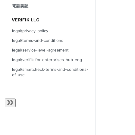
電話認証
VERIFIK LLC
legal/privacy-policy
legal/terms-and-conditions
legal/service-level-agreement
legal/verifik-for-enterprises-hub-eng
legal/smartcheck-terms-and-conditions-
of-use