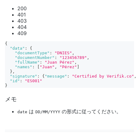
200
401
403
404
409
{
"data"
:
{
"documentType"
:
"DNIES"
,
"documentNumber"
:
"123456789"
,
"fullName"
:
"Juan Pérez"
,
"names"
:
[
"Juan"
,
"Pérez"
]
}
,
"signature"
:
{
"message"
:
"Certified by Verifik.co"
,
"id"
:
"ES001"
}
メモ
は
の形式に従ってください。
date
DD/MM/YYYY