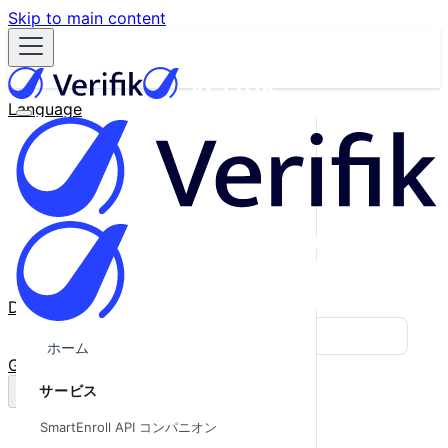
Skip to main content
Language
English
Español
Français
Português
한국어
日本語
中文
Docs
Blog
ホーム
GitHub
サービス
SmartEnroll API コンパニオン