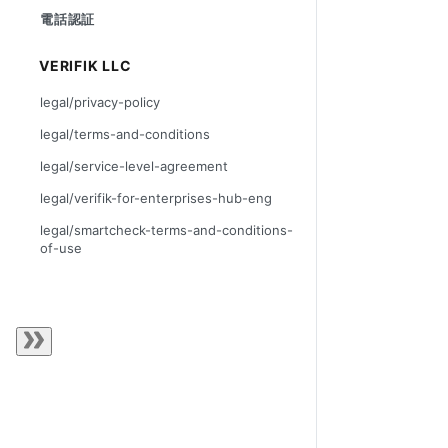
電話認証
VERIFIK LLC
legal/privacy-policy
legal/terms-and-conditions
legal/service-level-agreement
legal/verifik-for-enterprises-hub-eng
legal/smartcheck-terms-and-conditions-
of-use