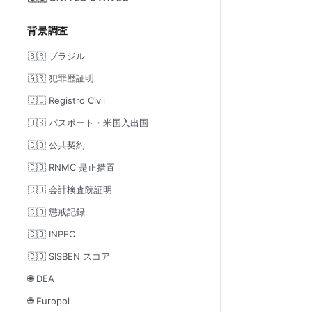
背景調査
🇧🇷 ブラジル
🇦🇷 犯罪歴証明
🇨🇱 Registro Civil
🇺🇸 パスポート・米国入出国
🇨🇴 公共契約
🇨🇴 RNMC 是正措置
🇨🇴 会計検査院証明
🇨🇴 懲戒記録
🇨🇴 INPEC
🇨🇴 SISBEN スコア
🌐 DEA
🌐 Europol