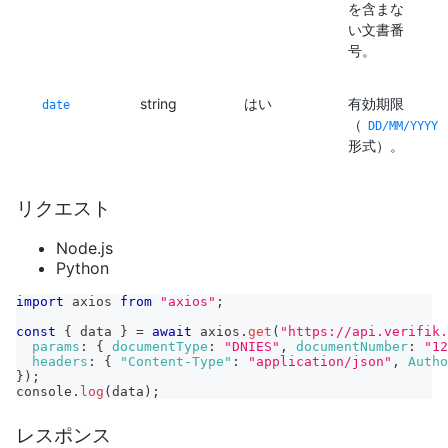
を含まな
い文書番
号。
string
はい
有効期限
date
（
DD/MM/YYYY
形式）。
リクエスト
Node.js
Python
import
axios
from
"axios"
;
const
{
 data 
}
=
await
 axios
.
get
(
"https://api.verifik.
params
:
{
documentType
:
"DNIES"
,
documentNumber
:
"12
headers
:
{
"Content-Type"
:
"application/json"
,
Autho
}
)
;
console
.
log
(
data
)
;
レスポンス