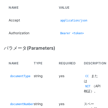
NAME
VALUE
Accept
application/json
Authorization
Bearer <token>
パラメータ(Parameters)
NAME
TYPE
REQUIRED
DESCRIPTION
string
yes
また
documentType
CC
は
（API
NIT
検証）。
string
yes
スペー
documentNumber