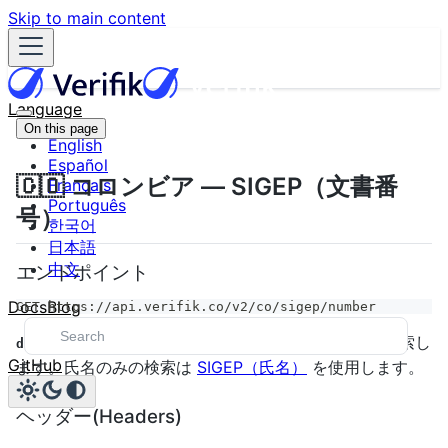
Skip to main content
Language
On this page
English
Español
🇨🇴 コロンビア — SIGEP（文書番
Français
Português
号）
한국어
日本語
中文
エンドポイント
Docs
Blog
GET https://api.verifik.co/v2/co/sigep/number
と
でディレクトリを検索し
documentType
documentNumber
GitHub
ます。氏名のみの検索は
SIGEP（氏名）
を使用します。
ヘッダー(Headers)