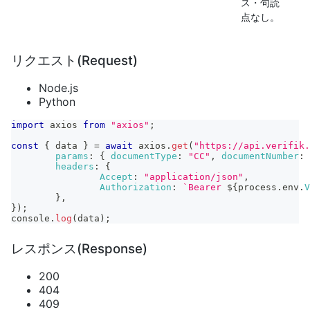
ス・句読
点なし。
リクエスト(Request)
Node.js
Python
import
axios
from
"axios"
;
const
{
 data 
}
=
await
 axios
.
get
(
"https://api.verifik.
params
:
{
documentType
:
"CC"
,
documentNumber
:
headers
:
{
Accept
:
"application/json"
,
Authorization
:
`
Bearer 
${
process
.
env
.
V
}
,
}
)
;
console
.
log
(
data
)
;
レスポンス(Response)
200
404
409