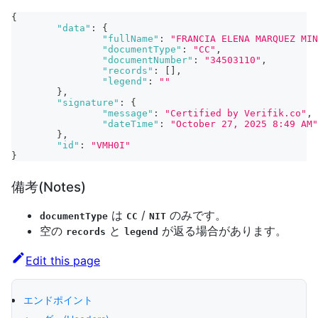
{
"data"
:
{
"fullName"
:
"FRANCIA ELENA MARQUEZ MIN
"documentType"
:
"CC"
,
"documentNumber"
:
"34503110"
,
"records"
:
[
]
,
"legend"
:
""
}
,
"signature"
:
{
"message"
:
"Certified by Verifik.co"
,
"dateTime"
:
"October 27, 2025 8:49 AM"
}
,
"id"
:
"VMH0I"
}
備考(Notes)
は
/
のみです。
documentType
CC
NIT
空の
と
が返る場合があります。
records
legend
Edit this page
エンドポイント