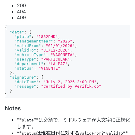
200
404
409
{
"data"
:
{
"plate"
:
"1852PHD"
,
"managementYear"
:
"2026"
,
"validFrom"
:
"01/01/2026"
,
"validTo"
:
"31/12/2026"
,
"vehicleType"
:
"VAGONETA"
,
"useType"
:
"PARTICULAR"
,
"department"
:
"LA PAZ"
,
"status"
:
"VIGENTE"
}
,
"signature"
:
{
"dateTime"
:
"July 2, 2026 3:00 PM"
,
"message"
:
"Certified by Verifik.co"
}
}
Notes
**
**は必須で、ミドルウェアが大文字に正規化
plate
します。
**
は現在日付に対する
と
**
status
validFrom
validTo