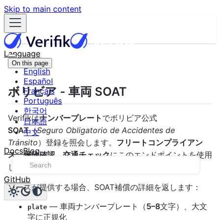
Skip to main content
Language
On this page
English
Español
ボリビア - 車両 SOAT
Français
Português
한국어
Verifikは
ナンバープレート
でボリビア公式
日本語
SOAT
（
Seguro Obligatorio de Accidentes de
中文
Tránsito
）登録を照会します。
フリートコンプライアン
Docs
Blog
ス
、
保険確認
、
交通チェック
にこのエンドポイントを使用
してください。
GitHub
ソースが提供する場合、SOAT補償の詳細を返します：
— 車両ナンバープレート（
5–8
文字）、大文
plate
字に正規化