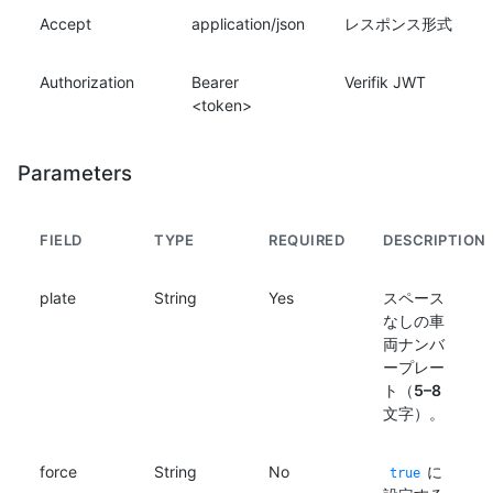
Accept
application/json
レスポンス形式
Authorization
Bearer
Verifik JWT
<token>
Parameters
FIELD
TYPE
REQUIRED
DESCRIPTION
plate
String
Yes
スペース
なしの車
両ナンバ
ープレー
ト（
5–8
文字）。
force
String
No
に
true