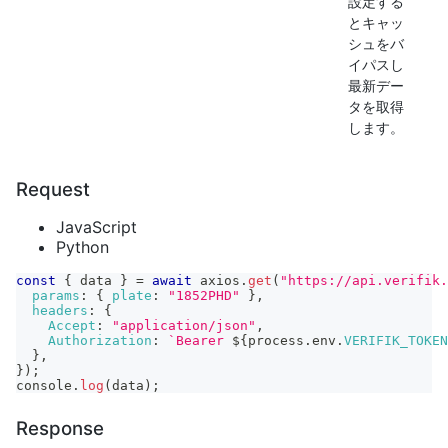
設定する
とキャッ
シュをバ
イパスし
最新デー
タを取得
します。
Request
JavaScript
Python
const
{
 data 
}
=
await
 axios
.
get
(
"https://api.verifik.
params
:
{
plate
:
"1852PHD"
}
,
headers
:
{
Accept
:
"application/json"
,
Authorization
:
`
Bearer 
${
process
.
env
.
VERIFIK_TOKEN
}
,
}
)
;
console
.
log
(
data
)
;
Response