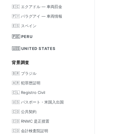
🇪🇨 エクアドル — 車両罰金
🇵🇾 パラグアイ — 車両情報
🇪🇸 スペイン
🇵🇪 PERU
🇺🇸 UNITED STATES
背景調査
🇧🇷 ブラジル
🇦🇷 犯罪歴証明
🇨🇱 Registro Civil
🇺🇸 パスポート・米国入出国
🇨🇴 公共契約
🇨🇴 RNMC 是正措置
🇨🇴 会計検査院証明