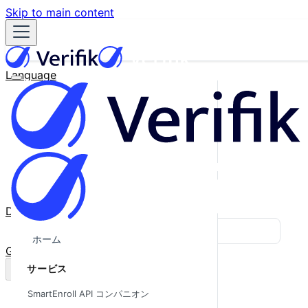
Skip to main content
Language
English
Español
Français
Português
한국어
日本語
中文
Docs
Blog
ホーム
GitHub
サービス
SmartEnroll API コンパニオン