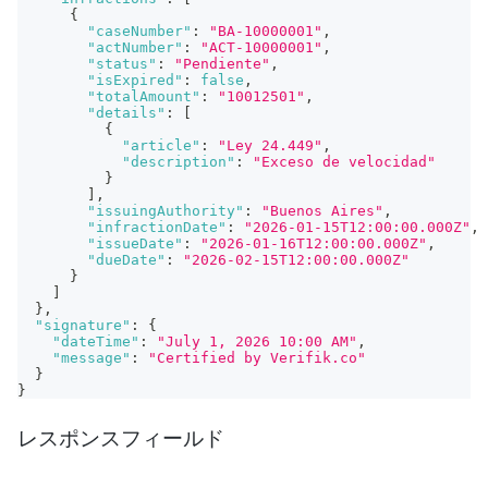
{
"caseNumber"
:
"BA-10000001"
,
"actNumber"
:
"ACT-10000001"
,
"status"
:
"Pendiente"
,
"isExpired"
:
false
,
"totalAmount"
:
"10012501"
,
"details"
:
[
{
"article"
:
"Ley 24.449"
,
"description"
:
"Exceso de velocidad"
}
]
,
"issuingAuthority"
:
"Buenos Aires"
,
"infractionDate"
:
"2026-01-15T12:00:00.000Z"
,
"issueDate"
:
"2026-01-16T12:00:00.000Z"
,
"dueDate"
:
"2026-02-15T12:00:00.000Z"
}
]
}
,
"signature"
:
{
"dateTime"
:
"July 1, 2026 10:00 AM"
,
"message"
:
"Certified by Verifik.co"
}
}
レスポンスフィールド