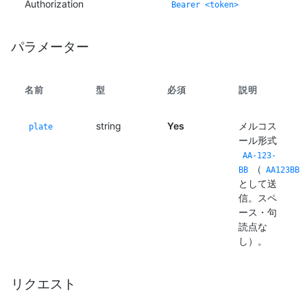
Authorization
Bearer <token>
パラメーター
名前
型
必須
説明
string
Yes
メルコス
plate
ール形式
AA-123-
（
BB
AA123BB
として送
信。スペ
ース・句
読点な
し）。
リクエスト