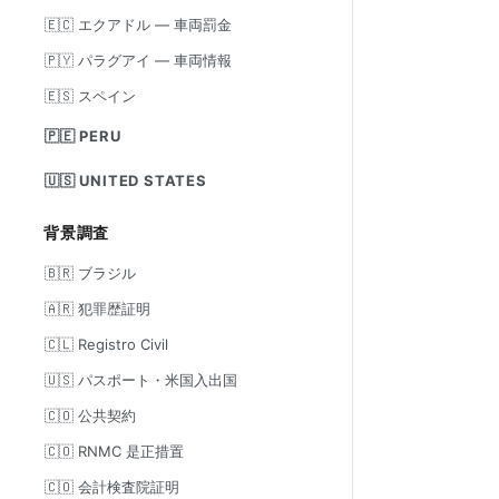
🇪🇨 エクアドル — 車両罰金
🇵🇾 パラグアイ — 車両情報
🇪🇸 スペイン
🇵🇪 PERU
🇺🇸 UNITED STATES
背景調査
🇧🇷 ブラジル
🇦🇷 犯罪歴証明
🇨🇱 Registro Civil
🇺🇸 パスポート・米国入出国
🇨🇴 公共契約
🇨🇴 RNMC 是正措置
🇨🇴 会計検査院証明