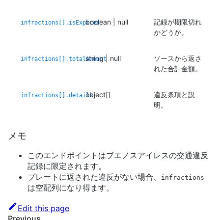
boolean | null
記録が期限切れ
infractions[].isExpired
かどうか。
string | null
ソースから返さ
infractions[].totalAmount
れた合計金額。
object[]
違反条項と説
infractions[].details
明。
メモ
このエンドポイントはブエノスアイレスの交通違反
記録に限定されます。
プレートに返された違反がない場合、
infractions
は空配列になり得ます。
Edit this page
Previous