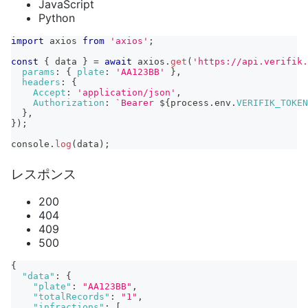
JavaScript
Python
import
axios
from
'axios'
;
const
{
 data 
}
=
await
 axios
.
get
(
'https://api.verifik.
params
:
{
plate
:
'AA123BB'
}
,
headers
:
{
Accept
:
'application/json'
,
Authorization
:
`
Bearer 
${
process
.
env
.
VERIFIK_TOKEN
}
,
}
)
;
console
.
log
(
data
)
;
レスポンス
200
404
409
500
{
"data"
:
{
"plate"
:
"AA123BB"
,
"totalRecords"
:
"1"
,
"infractions"
:
[