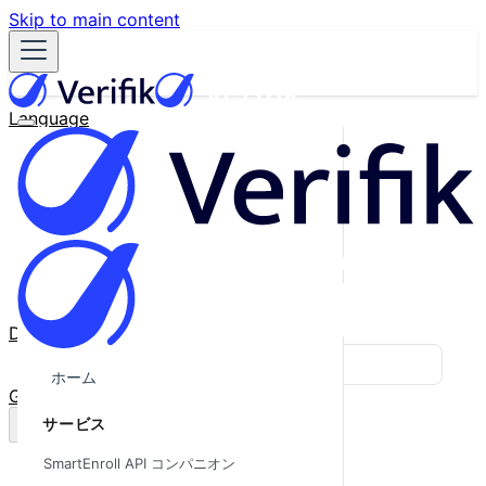
Skip to main content
Language
English
Español
Français
Português
한국어
日本語
中文
Docs
Blog
ホーム
GitHub
サービス
SmartEnroll API コンパニオン