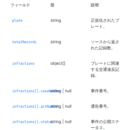
フィールド
型
説明
string
正規化されたプ
plate
レート。
string
ソースから返さ
totalRecords
れた記録数。
object[]
プレートに関連
infractions
する交通違反記
録。
string | null
事件番号。
infractions[].caseNumber
string | null
通告番号。
infractions[].actNumber
string | null
事件の公開ステ
infractions[].status
ータス。