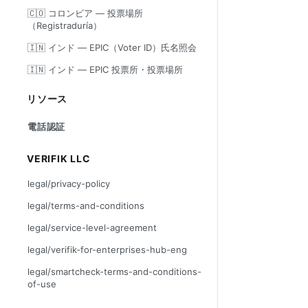
🇨🇴 コロンビア — 投票場所
（Registraduría）
🇮🇳 インド — EPIC（Voter ID）氏名照会
🇮🇳 インド — EPIC 投票所・投票場所
リソース
電話認証
VERIFIK LLC
legal/privacy-policy
legal/terms-and-conditions
legal/service-level-agreement
legal/verifik-for-enterprises-hub-eng
legal/smartcheck-terms-and-conditions-
of-use