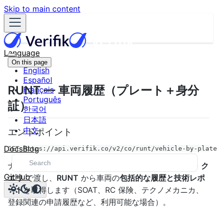
Skip to main content
Language
On this page
English
Español
RUNT — 車両履歴（プレート＋身分
Français
Português
証）
한국어
日本語
中文
エンドポイント
Docs
Blog
GET https://api.verifik.co/v2/co/runt/vehicle-by-plate
ナンバーと名義人の
/
を
ク
documentType
documentNumber
GitHub
エリ
で渡し、
RUNT
から車両の
包括的な履歴と技術レポ
ート
を取得します（SOAT、RC 保険、テクノメカニカ、
登録関連の申請履歴など、利用可能な場合）。