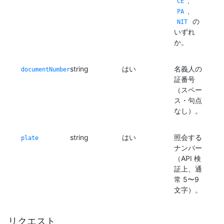
、
CE
、
PA
の
NIT
いずれ
か。
string
はい
名義人の
documentNumber
証番号
（スペー
ス・句点
なし）。
string
はい
照会する
plate
ナンバー
（API 検
証上、通
常 5〜9
文字）。
リクエスト