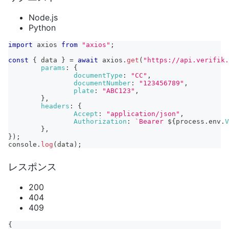
Node.js
Python
import
axios
from
"axios"
;
const
{
 data 
}
=
await
 axios
.
get
(
"https://api.verifik.
params
:
{
documentType
:
"CC"
,
documentNumber
:
"123456789"
,
plate
:
"ABC123"
,
}
,
headers
:
{
Accept
:
"application/json"
,
Authorization
:
`
Bearer 
${
process
.
env
.
V
}
,
}
)
;
console
.
log
(
data
)
;
レスポンス
200
404
409
{