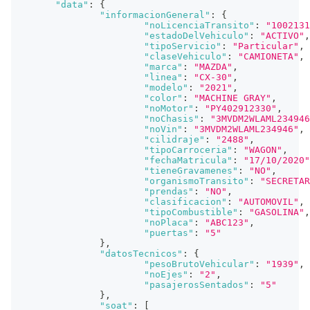
"data"
:
{
"informacionGeneral"
:
{
"noLicenciaTransito"
:
"1002131
"estadoDelVehiculo"
:
"ACTIVO"
,
"tipoServicio"
:
"Particular"
,
"claseVehiculo"
:
"CAMIONETA"
,
"marca"
:
"MAZDA"
,
"linea"
:
"CX-30"
,
"modelo"
:
"2021"
,
"color"
:
"MACHINE GRAY"
,
"noMotor"
:
"PY402912330"
,
"noChasis"
:
"3MVDM2WLAML234946
"noVin"
:
"3MVDM2WLAML234946"
,
"cilidraje"
:
"2488"
,
"tipoCarroceria"
:
"WAGON"
,
"fechaMatricula"
:
"17/10/2020"
"tieneGravamenes"
:
"NO"
,
"organismoTransito"
:
"SECRETAR
"prendas"
:
"NO"
,
"clasificacion"
:
"AUTOMOVIL"
,
"tipoCombustible"
:
"GASOLINA"
,
"noPlaca"
:
"ABC123"
,
"puertas"
:
"5"
}
,
"datosTecnicos"
:
{
"pesoBrutoVehicular"
:
"1939"
,
"noEjes"
:
"2"
,
"pasajerosSentados"
:
"5"
}
,
"soat"
:
[