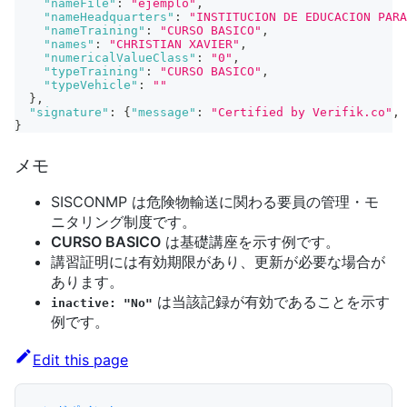
"nameFile"
:
"ejemplo"
,
"nameHeadquarters"
:
"INSTITUCION DE EDUCACION PARA
"nameTraining"
:
"CURSO BASICO"
,
"names"
:
"CHRISTIAN XAVIER"
,
"numericalValueClass"
:
"0"
,
"typeTraining"
:
"CURSO BASICO"
,
"typeVehicle"
:
""
}
,
"signature"
:
{
"message"
:
"Certified by Verifik.co"
,
}
メモ
SISCONMP は危険物輸送に関わる要員の管理・モ
ニタリング制度です。
CURSO BASICO
は基礎講座を示す例です。
講習証明には有効期限があり、更新が必要な場合が
あります。
は当該記録が有効であることを示す
inactive: "No"
例です。
Edit this page