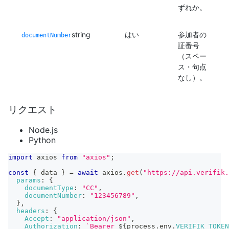
ずれか。
string
はい
参加者の
documentNumber
証番号
（スペー
ス・句点
なし）。
リクエスト
Node.js
Python
import
axios
from
"axios"
;
const
{
 data 
}
=
await
 axios
.
get
(
"https://api.verifik.
params
:
{
documentType
:
"CC"
,
documentNumber
:
"123456789"
,
}
,
headers
:
{
Accept
:
"application/json"
,
Authorization
:
`
Bearer 
${
process
.
env
.
VERIFIK_TOKEN