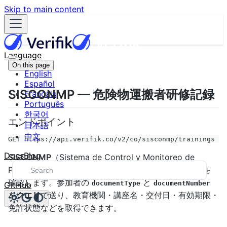
Skip to main content
Language
On this page
English
Español
SISCONMP — 危険物運搬者研修記録
Français
Português
한국어
エンドポイント
日本語
中文
GET https://api.verifik.co/v2/co/sisconmp/trainings
Docs
Blog
SISCONMP
（Sistema de Control y Monitoreo de
Personal）で、運送・荷役オペレーター等の
研修登録
を
確認します。参加者の
と
documentType
documentNumber
GitHub
を
クエリ
で送り、教育機関・講座名・交付日・有効期限・
免許状態などを取得できます。