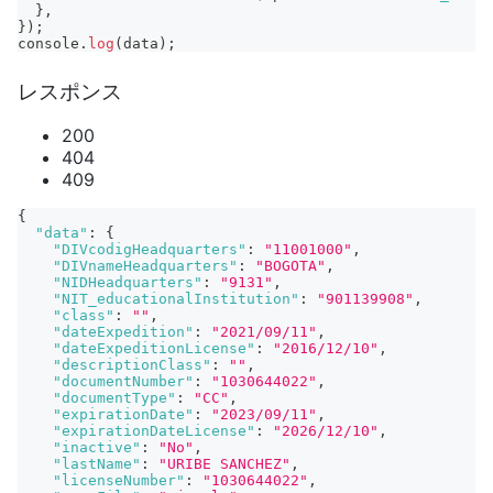
}
,
}
)
;
console
.
log
(
data
)
;
レスポンス
200
404
409
{
"data"
:
{
"DIVcodigHeadquarters"
:
"11001000"
,
"DIVnameHeadquarters"
:
"BOGOTA"
,
"NIDHeadquarters"
:
"9131"
,
"NIT_educationalInstitution"
:
"901139908"
,
"class"
:
""
,
"dateExpedition"
:
"2021/09/11"
,
"dateExpeditionLicense"
:
"2016/12/10"
,
"descriptionClass"
:
""
,
"documentNumber"
:
"1030644022"
,
"documentType"
:
"CC"
,
"expirationDate"
:
"2023/09/11"
,
"expirationDateLicense"
:
"2026/12/10"
,
"inactive"
:
"No"
,
"lastName"
:
"URIBE SANCHEZ"
,
"licenseNumber"
:
"1030644022"
,