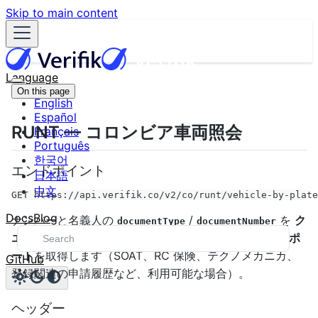
Skip to main content
Language
On this page
English
Español
RUNT — コロンビア車両照会
Français
Português
한국어
エンドポイント
日本語
中文
GET https://api.verifik.co/v2/co/runt/vehicle-by-plate
Docs
Blog
ナンバーと名義人の
/
を
ク
documentType
documentNumber
エリ
で渡し、
RUNT
から車両の
包括的な履歴と技術レポ
ート
を取得します（SOAT、RC 保険、テクノメカニカ、
GitHub
登録関連の申請履歴など、利用可能な場合）。
ヘッダー