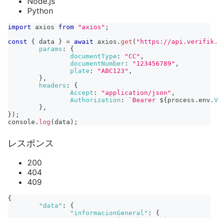
Node.js
Python
import
axios
from
"axios"
;
const
{
 data 
}
=
await
 axios
.
get
(
"https://api.verifik.
params
:
{
documentType
:
"CC"
,
documentNumber
:
"123456789"
,
plate
:
"ABC123"
,
}
,
headers
:
{
Accept
:
"application/json"
,
Authorization
:
`
Bearer 
${
process
.
env
.
V
}
,
}
)
;
console
.
log
(
data
)
;
レスポンス
200
404
409
{
"data"
:
{
"informacionGeneral"
:
{