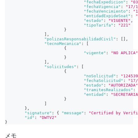
"fechaExpedicion"
:
"03
"fechaVigencia"
:
"17/1
"fechaVencimiento"
:
"1
"entidadExpideSoat"
:
"
"estado"
:
"VIGENTE"
,
"tipoTarifa"
:
"221"
}
]
,
"polizasResponsabilidadCivil"
:
[
]
,
"tecnoMecanica"
:
[
{
"vigente"
:
"NO APLICA"
}
]
,
"solicitudes"
:
[
{
"noSolicitud"
:
"124539
"fechaSolicitud"
:
"17/
"estado"
:
"AUTORIZADA"
"tramitesRealizados"
:
"entidad"
:
"SECRETARIA
}
]
}
,
"signature"
:
{
"message"
:
"Certified by Verifi
"id"
:
"DWTV2"
}
メモ