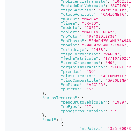
"noLicenciaTransito"
:
"1002131
"estadoDelVehiculo"
:
"ACTIVO"
,
"tipoServicio"
:
"Particular"
,
"claseVehiculo"
:
"CAMIONETA"
,
"marca"
:
"MAZDA"
,
"linea"
:
"CX-30"
,
"modelo"
:
"2021"
,
"color"
:
"MACHINE GRAY"
,
"noMotor"
:
"PY402912330"
,
"noChasis"
:
"3MVDM2WLAML234946
"noVin"
:
"3MVDM2WLAML234946"
,
"cilidraje"
:
"2488"
,
"tipoCarroceria"
:
"WAGON"
,
"fechaMatricula"
:
"17/10/2020"
"tieneGravamenes"
:
"NO"
,
"organismoTransito"
:
"SECRETAR
"prendas"
:
"NO"
,
"clasificacion"
:
"AUTOMOVIL"
,
"tipoCombustible"
:
"GASOLINA"
,
"noPlaca"
:
"ABC123"
,
"puertas"
:
"5"
}
,
"datosTecnicos"
:
{
"pesoBrutoVehicular"
:
"1939"
,
"noEjes"
:
"2"
,
"pasajerosSentados"
:
"5"
}
,
"soat"
:
[
{
"noPoliza"
:
"355100023