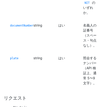
の
NIT
いずれ
か。
string
はい
名義人の
documentNumber
証番号
（スペー
ス・句点
なし）。
string
はい
照会する
plate
ナンバー
（API 検
証上、通
常 5〜9
文字）。
リクエスト