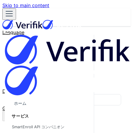
Skip to main content
Language
English
Español
Français
Português
한국어
日本語
中文
Docs
Blog
ホーム
GitHub
サービス
SmartEnroll API コンパニオン