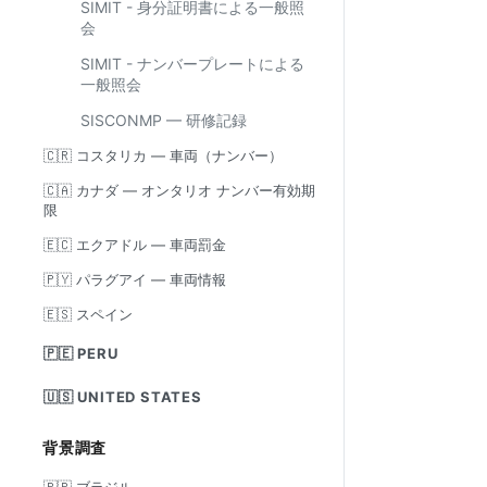
SIMIT - 身分証明書による一般照
会
SIMIT - ナンバープレートによる
一般照会
SISCONMP — 研修記録
🇨🇷 コスタリカ — 車両（ナンバー）
🇨🇦 カナダ — オンタリオ ナンバー有効期
限
🇪🇨 エクアドル — 車両罰金
🇵🇾 パラグアイ — 車両情報
🇪🇸 スペイン
🇵🇪 PERU
🇺🇸 UNITED STATES
背景調査
🇧🇷 ブラジル