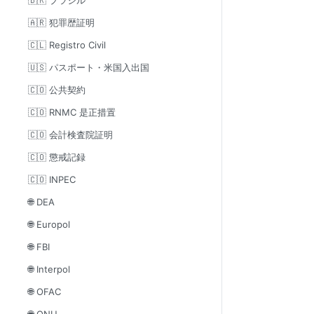
🇦🇷 犯罪歴証明
🇨🇱 Registro Civil
🇺🇸 パスポート・米国入出国
🇨🇴 公共契約
🇨🇴 RNMC 是正措置
🇨🇴 会計検査院証明
🇨🇴 懲戒記録
🇨🇴 INPEC
🌐 DEA
🌐 Europol
🌐 FBI
🌐 Interpol
🌐 OFAC
🌐 ONU