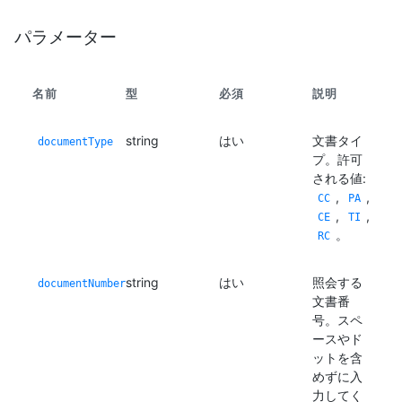
パラメーター
名前
型
必須
説明
string
はい
文書タイ
documentType
プ。許可
される値:
,
,
CC
PA
,
,
CE
TI
。
RC
string
はい
照会する
documentNumber
文書番
号。スペ
ースやド
ットを含
めずに入
力してく