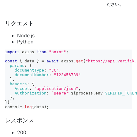
ださい。
リクエスト
Node.js
Python
import
axios
from
"axios"
;
const
{
 data 
}
=
await
 axios
.
get
(
"https://api.verifik.
params
:
{
documentType
:
"CC"
,
documentNumber
:
"123456789"
}
,
headers
:
{
Accept
:
"application/json"
,
Authorization
:
`
Bearer 
${
process
.
env
.
VERIFIK_TOKEN
}
,
}
)
;
console
.
log
(
data
)
;
レスポンス
200