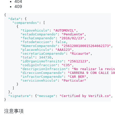
404
409
{
"data"
:
{
"comparendos"
:
[
{
"tipovehiculo"
:
"AUTOMOVIL"
,
"estadoComparendo"
:
"Pendiente"
,
"fechaComparendo"
:
"2016/02/23"
,
"fotodeteccion"
:
false
,
"NúmeroComparendo"
:
"2561200100015264662173"
,
"placavehiculo"
:
"AAA123"
,
"secretariaComparendo"
:
"Ricaurte"
,
"total"
:
344730
,
"idOrganismoTransito"
:
"25612123"
,
"codigoInfraccion"
:
"C35"
,
"descripcionInfraccion"
:
"No realizar la revis
"direccionComparendo"
:
"CARRERA 9 CON CALLE 10
"infractorComparendo"
:
"CAR BER"
,
"serviciovehiculo"
:
"Particular"
}
]
}
,
"signature"
:
{
"message"
:
"Certified by Verifik.co"
,
}
注意事項