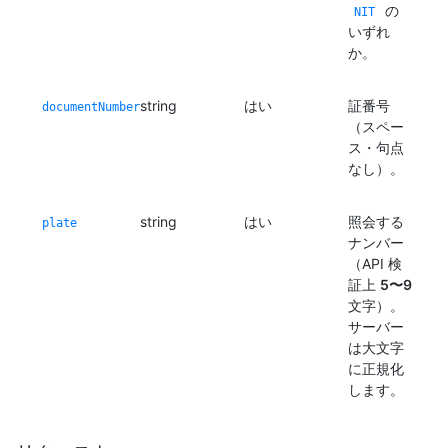
の
NIT
いずれ
か。
string
はい
証番号
documentNumber
（スペー
ス・句点
なし）。
string
はい
照会する
plate
ナンバー
（API 検
証上
5〜9
文字）。
サーバー
は大文字
に正規化
します。