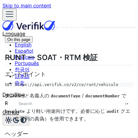
Skip to main content
Language
On this page
English
Español
RUNT — SOAT・RTM 検証
Français
Português
한국어
エンドポイント
日本語
中文
GET https://api.verifik.co/v2/co/runt/vehiculo
Docs
Blog
ナンバー
と名義人の
/
で
documentType
documentNumber
RUNT
の車両情報を取得します。
/v2/co/runt/vehicle-
より軽い用途向けです。必要に応じ
クエ
by-plate
audit
GitHub
リ（文字列の真偽）を使用できます。
ヘッダー