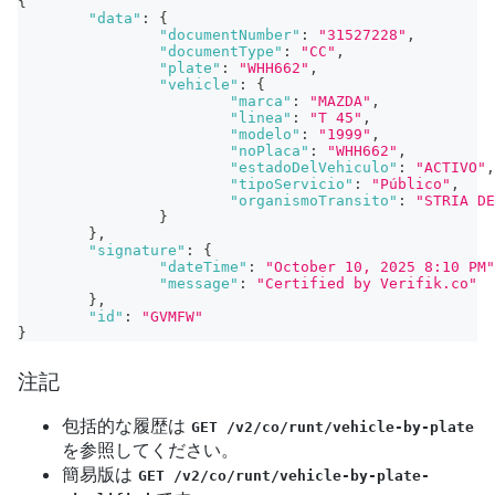
{
"data"
:
{
"documentNumber"
:
"31527228"
,
"documentType"
:
"CC"
,
"plate"
:
"WHH662"
,
"vehicle"
:
{
"marca"
:
"MAZDA"
,
"linea"
:
"T 45"
,
"modelo"
:
"1999"
,
"noPlaca"
:
"WHH662"
,
"estadoDelVehiculo"
:
"ACTIVO"
,
"tipoServicio"
:
"Público"
,
"organismoTransito"
:
"STRIA DE
}
}
,
"signature"
:
{
"dateTime"
:
"October 10, 2025 8:10 PM"
"message"
:
"Certified by Verifik.co"
}
,
"id"
:
"GVMFW"
}
注記
包括的な履歴は
GET /v2/co/runt/vehicle-by-plate
を参照してください。
簡易版は
GET /v2/co/runt/vehicle-by-plate-