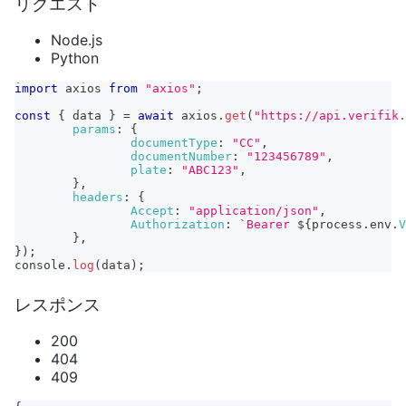
リクエスト
Node.js
Python
import
axios
from
"axios"
;
const
{
 data 
}
=
await
 axios
.
get
(
"https://api.verifik.
params
:
{
documentType
:
"CC"
,
documentNumber
:
"123456789"
,
plate
:
"ABC123"
,
}
,
headers
:
{
Accept
:
"application/json"
,
Authorization
:
`
Bearer 
${
process
.
env
.
V
}
,
}
)
;
console
.
log
(
data
)
;
レスポンス
200
404
409