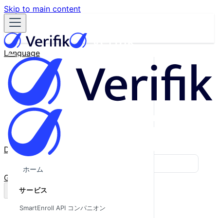
Skip to main content
Language
English
Español
Français
Português
한국어
日本語
中文
Docs
Blog
ホーム
GitHub
サービス
SmartEnroll API コンパニオン