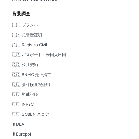
背景調査
🇧🇷 ブラジル
🇦🇷 犯罪歴証明
🇨🇱 Registro Civil
🇺🇸 パスポート・米国入出国
🇨🇴 公共契約
🇨🇴 RNMC 是正措置
🇨🇴 会計検査院証明
🇨🇴 懲戒記録
🇨🇴 INPEC
🇨🇴 SISBEN スコア
🌐 DEA
🌐 Europol