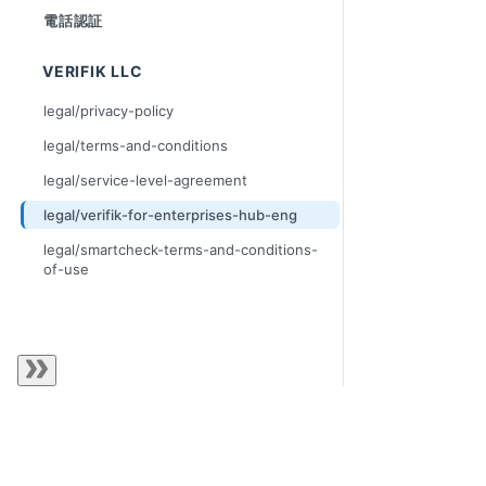
電話認証
VERIFIK LLC
legal/privacy-policy
legal/terms-and-conditions
legal/service-level-agreement
legal/verifik-for-enterprises-hub-eng
legal/smartcheck-terms-and-conditions-
of-use