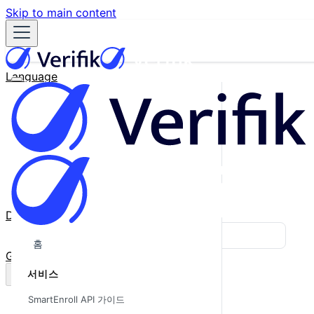
Skip to main content
Language
English
Español
Français
Português
한국어
日本語
中文
Docs
Blog
홈
GitHub
서비스
SmartEnroll API 가이드