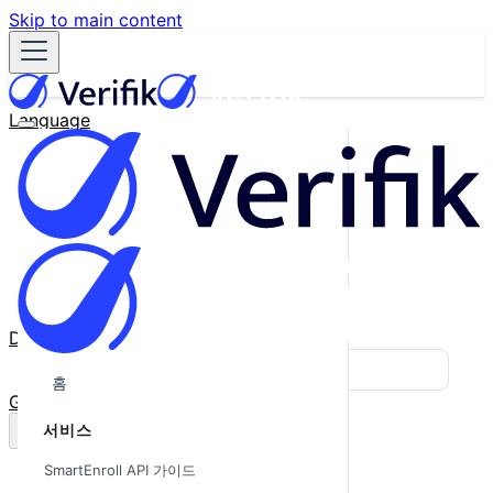
Skip to main content
Language
English
Español
Français
Português
한국어
日本語
中文
Docs
Blog
홈
GitHub
서비스
SmartEnroll API 가이드