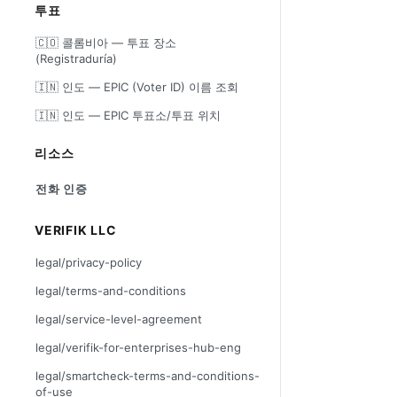
투표
🇨🇴 콜롬비아 — 투표 장소
(Registraduría)
🇮🇳 인도 — EPIC (Voter ID) 이름 조회
🇮🇳 인도 — EPIC 투표소/투표 위치
리소스
전화 인증
VERIFIK LLC
legal/privacy-policy
legal/terms-and-conditions
legal/service-level-agreement
legal/verifik-for-enterprises-hub-eng
legal/smartcheck-terms-and-conditions-
of-use