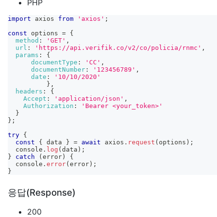
PHP
import
axios
from
'axios'
;
const
 options 
=
{
method
:
'GET'
,
url
:
'https://api.verifik.co/v2/co/policia/rnmc'
,
params
:
{
documentType
:
'CC'
,
documentNumber
:
'123456789'
,
date
:
'10/10/2020'
}
,
headers
:
{
Accept
:
'application/json'
,
Authorization
:
'Bearer <your_token>'
}
}
;
try
{
const
{
 data 
}
=
await
 axios
.
request
(
options
)
;
console
.
log
(
data
)
;
}
catch
(
error
)
{
console
.
error
(
error
)
;
}
응답(Response)
200