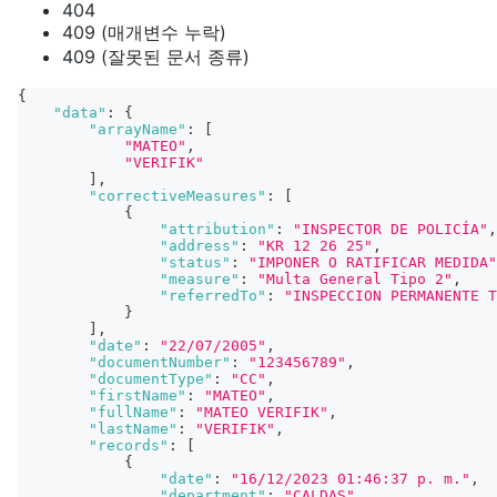
404
409 (매개변수 누락)
409 (잘못된 문서 종류)
{
"data"
:
{
"arrayName"
:
[
"MATEO"
,
"VERIFIK"
]
,
"correctiveMeasures"
:
[
{
"attribution"
:
"INSPECTOR DE POLICÍA"
,
"address"
:
"KR 12 26 25"
,
"status"
:
"IMPONER O RATIFICAR MEDIDA"
"measure"
:
"Multa General Tipo 2"
,
"referredTo"
:
"INSPECCION PERMANENTE T
}
]
,
"date"
:
"22/07/2005"
,
"documentNumber"
:
"123456789"
,
"documentType"
:
"CC"
,
"firstName"
:
"MATEO"
,
"fullName"
:
"MATEO VERIFIK"
,
"lastName"
:
"VERIFIK"
,
"records"
:
[
{
"date"
:
"16/12/2023 01:46:37 p. m."
,
"department"
:
"CALDAS"
,