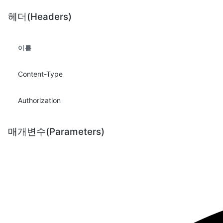
헤더(Headers)
이름
Content-Type
Authorization
매개변수(Parameters)