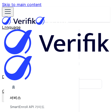
Skip to main content
Language
English
Español
Français
Português
한국어
日本語
中文
Docs
Blog
홈
GitHub
서비스
SmartEnroll API 가이드