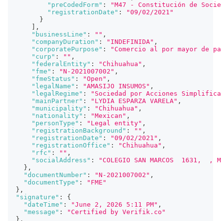
"preCodedForm"
:
"M47 - Constitución de Socie
"registrationDate"
:
"09/02/2021"
}
]
,
"businessLine"
:
""
,
"companyDuration"
:
"INDEFINIDA"
,
"corporatePurpose"
:
"Comercio al por mayor de pa
"curp"
:
""
,
"federalEntity"
:
"Chihuahua"
,
"fme"
:
"N-2021007002"
,
"fmeStatus"
:
"Open"
,
"legalName"
:
"AMASIJO INSUMOS"
,
"legalRegime"
:
"Sociedad por Acciones Simplifica
"mainPartner"
:
"LYDIA ESPARZA VARELA"
,
"municipality"
:
"Chihuahua"
,
"nationality"
:
"Mexican"
,
"personType"
:
"Legal entity"
,
"registrationBackground"
:
""
,
"registrationDate"
:
"09/02/2021"
,
"registrationOffice"
:
"Chihuahua"
,
"rfc"
:
""
,
"socialAddress"
:
"COLEGIO SAN MARCOS  1631,  , M
}
,
"documentNumber"
:
"N-2021007002"
,
"documentType"
:
"FME"
}
,
"signature"
:
{
"dateTime"
:
"June 2, 2026 5:11 PM"
,
"message"
:
"Certified by Verifik.co"
}
,