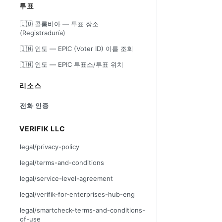
투표
🇨🇴 콜롬비아 — 투표 장소
(Registraduría)
🇮🇳 인도 — EPIC (Voter ID) 이름 조회
🇮🇳 인도 — EPIC 투표소/투표 위치
리소스
전화 인증
VERIFIK LLC
legal/privacy-policy
legal/terms-and-conditions
legal/service-level-agreement
legal/verifik-for-enterprises-hub-eng
legal/smartcheck-terms-and-conditions-
of-use