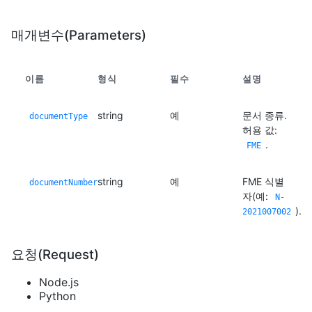
매개변수(Parameters)
이름
형식
필수
설명
string
예
문서 종류.
documentType
허용 값:
.
FME
string
예
FME 식별
documentNumber
자(예:
N-
).
2021007002
요청(Request)
Node.js
Python