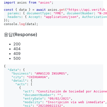
import
axios
from
"axios"
;
const
{
 data 
}
=
await
 axios
.
get
(
"https://api.verifik.
params
:
{
documentType
:
"FME"
,
documentNumber
:
"N-20
headers
:
{
Accept
:
"application/json"
,
Authorization
}
)
;
console
.
log
(
data
)
;
응답(Response)
200
404
409
500
{
"data"
:
{
"business"
:
"AMASIJO INSUMOS"
,
"city"
:
"CHIHUAHUA"
,
"detail"
:
{
"acts"
:
[
{
"act"
:
"Constitución de Sociedad por Accione
"documentNumber"
:
""
,
"entryDate"
:
"09/02/2021"
,
"modality"
:
"Inscripción vía web inmediata"
,
"nci"
:
"202100022232"
,