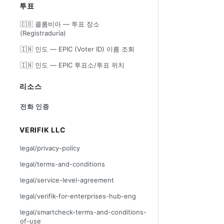
투표
🇨🇴 콜롬비아 — 투표 장소
(Registraduría)
🇮🇳 인도 — EPIC (Voter ID) 이름 조회
🇮🇳 인도 — EPIC 투표소/투표 위치
리소스
전화 인증
VERIFIK LLC
legal/privacy-policy
legal/terms-and-conditions
legal/service-level-agreement
legal/verifik-for-enterprises-hub-eng
legal/smartcheck-terms-and-conditions-
of-use