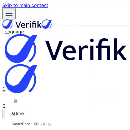
Skip to main content
Language
English
Español
Français
Português
한국어
日本語
中文
Docs
Blog
홈
GitHub
서비스
SmartEnroll API 가이드