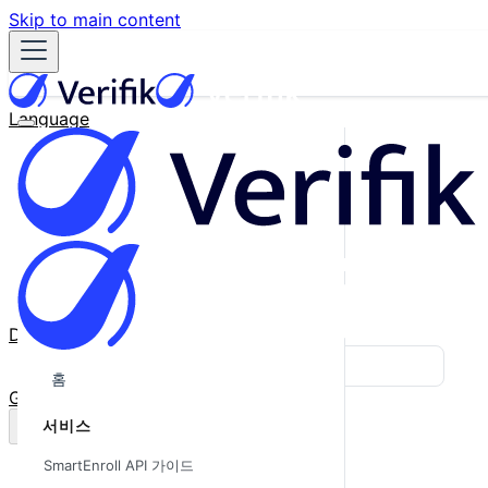
Skip to main content
Language
English
Español
Français
Português
한국어
日本語
中文
Docs
Blog
홈
GitHub
서비스
SmartEnroll API 가이드